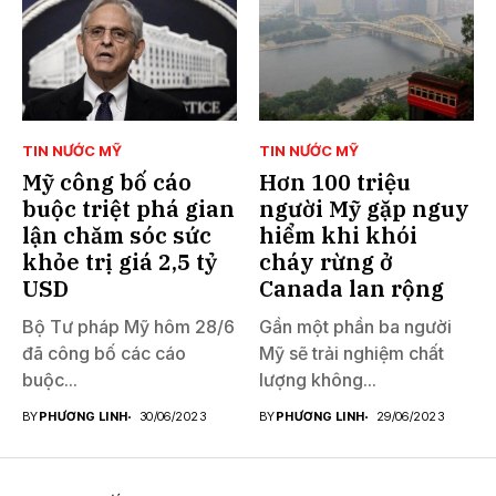
TIN NƯỚC MỸ
TIN NƯỚC MỸ
Mỹ công bố cáo
Hơn 100 triệu
buộc triệt phá gian
người Mỹ gặp nguy
lận chăm sóc sức
hiểm khi khói
khỏe trị giá 2,5 tỷ
cháy rừng ở
USD
Canada lan rộng
Bộ Tư pháp Mỹ hôm 28/6
Gần một phần ba người
đã công bố các cáo
Mỹ sẽ trải nghiệm chất
buộc...
lượng không...
BY
PHƯƠNG LINH
30/06/2023
BY
PHƯƠNG LINH
29/06/2023