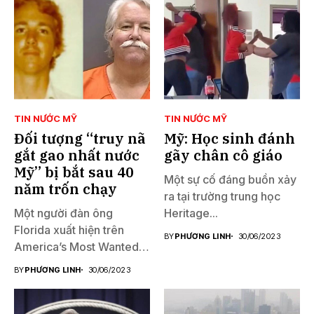
TIN NƯỚC MỸ
TIN NƯỚC MỸ
Đối tượng “truy nã
Mỹ: Học sinh đánh
gắt gao nhất nước
gãy chân cô giáo
Mỹ” bị bắt sau 40
Một sự cố đáng buồn xảy
năm trốn chạy
ra tại trường trung học
Một người đàn ông
Heritage...
Florida xuất hiện trên
BY
PHƯƠNG LINH
30/06/2023
America’s Most Wanted
đã...
BY
PHƯƠNG LINH
30/06/2023