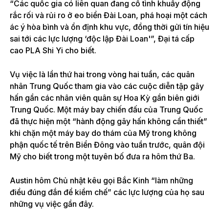
“Các quốc gia có liên quan đang cố tình khuấy động
rắc rối và rủi ro ở eo biển Đài Loan, phá hoại một cách
ác ý hòa bình và ổn định khu vực, đồng thời gửi tín hiệu
sai tới các lực lượng ‘độc lập Đài Loan'”, Đại tá cấp
cao PLA Shi Yi cho biết.
Vụ việc là lần thứ hai trong vòng hai tuần, các quân
nhân Trung Quốc tham gia vào các cuộc diễn tập gây
hấn gần các nhân viên quân sự Hoa Kỳ gần biên giới
Trung Quốc. Một máy bay chiến đấu của Trung Quốc
đã thực hiện một “hành động gây hấn không cần thiết”
khi chặn một máy bay do thám của Mỹ trong không
phận quốc tế trên Biển Đông vào tuần trước, quân đội
Mỹ cho biết trong một tuyên bố đưa ra hôm thứ Ba.
Austin hôm Chủ nhật kêu gọi Bắc Kinh “làm những
điều đúng đắn để kiềm chế” các lực lượng của họ sau
những vụ việc gần đây.