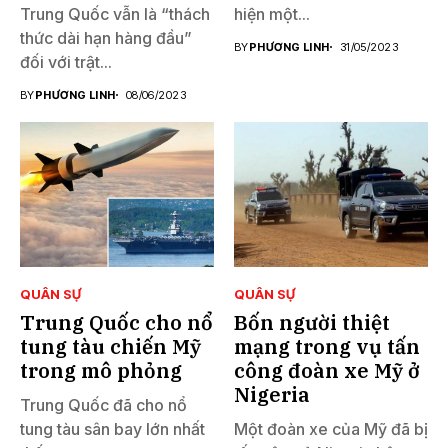
Trung Quốc vẫn là “thách
hiện một...
thức dài hạn hàng đầu”
BY
PHƯƠNG LINH
31/05/2023
đối với trật...
BY
PHƯƠNG LINH
08/06/2023
QUÂN SỰ
QUÂN SỰ
Trung Quốc cho nổ
Bốn người thiệt
tung tàu chiến Mỹ
mạng trong vụ tấn
trong mô phỏng
công đoàn xe Mỹ ở
Nigeria
Trung Quốc đã cho nổ
tung tàu sân bay lớn nhất
Một đoàn xe của Mỹ đã bị