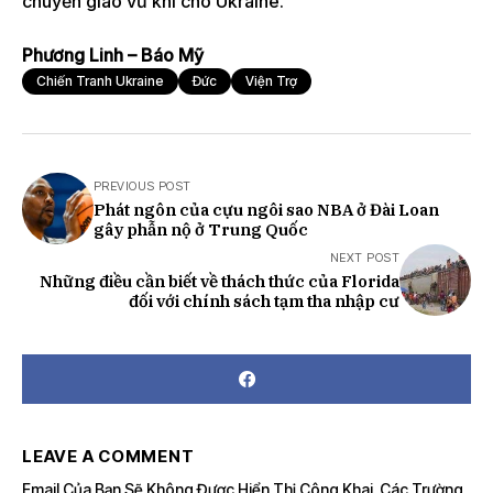
chuyển giao vũ khí cho Ukraine.
Phương Linh – Báo Mỹ
Chiến Tranh Ukraine
Đức
Viện Trợ
PREVIOUS POST
Phát ngôn của cựu ngôi sao NBA ở Đài Loan
gây phẫn nộ ở Trung Quốc
NEXT POST
Những điều cần biết về thách thức của Florida
đối với chính sách tạm tha nhập cư
LEAVE A COMMENT
Email Của Bạn Sẽ Không Được Hiển Thị Công Khai.
Các Trường