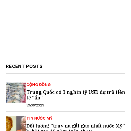
RECENT POSTS
CỘNG ĐỒNG
Trung Quốc có 3 nghìn tỷ USD dự trữ tiền
tệ “ẩn”
30/06/2023
TIN NƯỚC MỸ
Đối tượng “truy nã gắt gao nhất nước Mỹ”