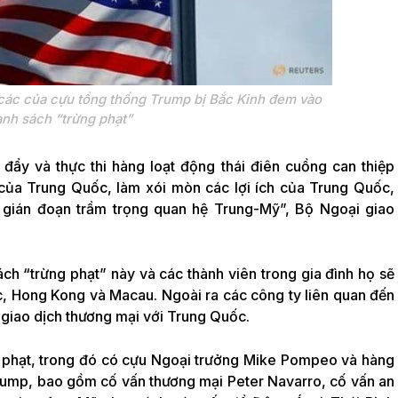
 các của cựu tổng thống Trump bị Bắc Kinh đem vào
nh sách “trừng phạt”
đẩy và thực thi hàng loạt động thái điên cuồng can thiệp
của Trung Quốc, làm xói mòn các lợi ích của Trung Quốc,
gián đoạn trầm trọng quan hệ Trung-Mỹ”, Bộ Ngoại giao
h “trừng phạt” này và các thành viên trong gia đình họ sẽ
, Hong Kong và Macau. Ngoài ra các công ty liên quan đến
 giao dịch thương mại với Trung Quốc.
g phạt, trong đó có cựu Ngoại trưởng Mike Pompeo và hàng
rump, bao gồm cố vấn thương mại Peter Navarro, cố vấn an