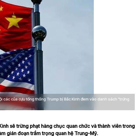
ội các của cựu tổng thống Trump bị Bắc Kinh đem vào danh sách "trừng
inh sẽ trừng phạt hàng chục quan chức và thành viên trong
làm gián đoạn trầm trọng quan hệ Trung-Mỹ.