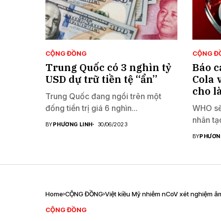
CỘNG ĐỒNG
CỘNG Đ
Trung Quốc có 3 nghìn tỷ
Báo c
USD dự trữ tiền tệ “ẩn”
Cola 
cho l
Trung Quốc đang ngồi trên một
đống tiền trị giá 6 nghìn...
WHO sẽ 
nhân tạo
BY
PHƯƠNG LINH
30/06/2023
BY
PHƯƠN
Home
CỘNG ĐỒNG
Việt kiều Mỹ nhiễm nCoV xét nghiệm âm
CỘNG ĐỒNG