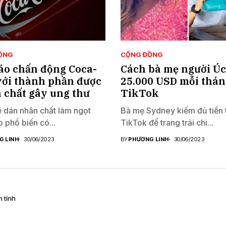
ỒNG
CỘNG ĐỒNG
áo chấn động Coca-
Cách bà mẹ người Ú
với thành phần được
25.000 USD mỗi thán
à chất gây ung thư
TikTok
dán nhãn chất làm ngọt
Bà mẹ Sydney kiếm đủ tiền 
 phổ biến có...
TikTok để trang trải chi...
G LINH
30/06/2023
BY
PHƯƠNG LINH
30/06/2023
 tính