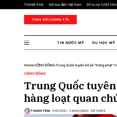
Thời tiết ở Mỹ
Mã bưu điện Việt Nam
Đô la mỹ (USD) hôm
THEO DÕI CHÚNG TÔI
TIN NƯỚC MỸ
DU HỌC MỸ
Home
CỘNG ĐỒNG
Trung Quốc tuyên bố sẽ “trừng phạt” 
CỘNG ĐỒNG
Trung Quốc tuyên 
hàng loạt quan ch
THANH TÂM
21/01/2021
3 MINS READ
519 VIEWS