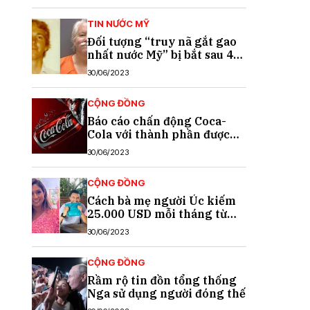
TIN NƯỚC MỸ
Đối tượng “truy nã gắt gao
nhất nước Mỹ” bị bắt sau 40
năm trốn chạy
30/06/2023
CỘNG ĐỒNG
Báo cáo chấn động Coca-
Cola với thành phần được
cho là chất gây ung thư
30/06/2023
CỘNG ĐỒNG
Cách bà mẹ người Úc kiếm
25.000 USD mỗi tháng từ
TikTok
30/06/2023
CỘNG ĐỒNG
Rầm rộ tin đồn tổng thống
Nga sử dụng người đóng thế