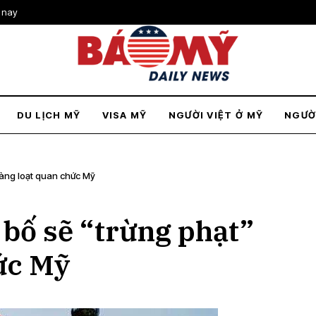
 nay
DU LỊCH MỸ
VISA MỸ
NGƯỜI VIỆT Ở MỸ
NGƯỜ
hàng loạt quan chức Mỹ
bố sẽ “trừng phạt”
ức Mỹ