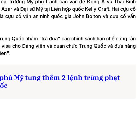
goại trưởng Mỹ phụ trách các vấn đề Đông Á và Thái Bình
 Azar và Đại sứ Mỹ tại Liên hợp quốc Kelly Craft. Hai cựu cố
à cựu cố vấn an ninh quốc gia John Bolton và cựu cố vấn
Trung Quốc nhằm “trả đũa” các chính sách hạn chế cứng rắn
t visa cho Đảng viên và quan chức Trung Quốc và đưa hàng
đen”.
phủ Mỹ tung thêm 2 lệnh trừng phạt
uốc