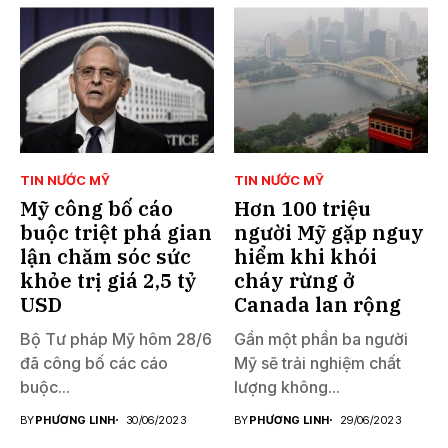
TIN NƯỚC MỸ
TIN NƯỚC MỸ
Mỹ công bố cáo
Hơn 100 triệu
buộc triệt phá gian
người Mỹ gặp nguy
lận chăm sóc sức
hiểm khi khói
khỏe trị giá 2,5 tỷ
cháy rừng ở
USD
Canada lan rộng
Bộ Tư pháp Mỹ hôm 28/6
Gần một phần ba người
đã công bố các cáo
Mỹ sẽ trải nghiệm chất
buộc...
lượng không...
BY
PHƯƠNG LINH
30/06/2023
BY
PHƯƠNG LINH
29/06/2023