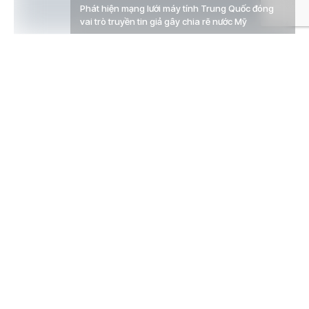
Phát hiện mạng lưới máy tính Trung Quốc đóng
vai trò truyền tin giả gây chia rẽ nước Mỹ
Cuộc điều tra cho thấy một hệ thống mạng lưới máy
tính của Trung Quốc đã phát tán những thông tin sai
lệch trong quá trình cuộc bầu cử Mỹ diễn ra.
Các mạng lưới máy tính của Trung Quốc đóng vai trò
chính trong việc phát tán những thông tin sai lệch và
gây chia rẽ nước Mỹ. Trong đó có video về vụ đốt lá
phiếu của ông Trump trong cuộc bầu cử tổng thống
Mỹ. Video này từng được con trai của Trump – ông
Eric Trump chia sẻ.
Theo đó, đoạn video quay lại cảnh 1 người đàn ông tự
đốt các lá phiếu bầu cho ông Trump trên biển Virginia.
Tuy nhiên các lá phiếu này là giả. Video này được chia
sẻ rộng rãi sau khi Eric Trump đăng lên Twitter cá