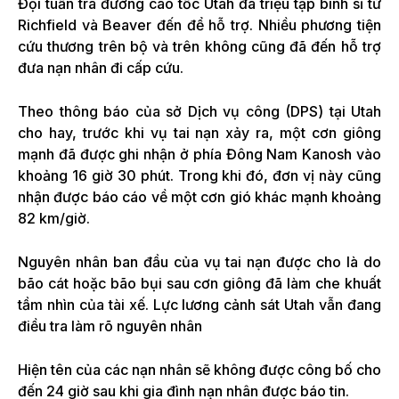
Đội tuần tra đường cao tốc Utah đã triệu tập binh sĩ từ
Richfield và Beaver đến để hỗ trợ. Nhiều phương tiện
cứu thương trên bộ và trên không cũng đã đến hỗ trợ
đưa nạn nhân đi cấp cứu.
Theo thông báo của sở Dịch vụ công (DPS) tại Utah
cho hay, trước khi vụ tai nạn xảy ra, một cơn giông
mạnh đã được ghi nhận ở phía Đông Nam Kanosh vào
khoảng 16 giờ 30 phút. Trong khi đó, đơn vị này cũng
nhận được báo cáo về một cơn gió khác mạnh khoảng
82 km/giờ.
Nguyên nhân ban đầu của vụ tai nạn được cho là do
bão cát hoặc bão bụi sau cơn giông đã làm che khuất
tầm nhìn của tài xế. Lực lương cảnh sát Utah vẫn đang
điều tra làm rõ nguyên nhân
Hiện tên của các nạn nhân sẽ không được công bố cho
đến 24 giờ sau khi gia đình nạn nhân được báo tin.