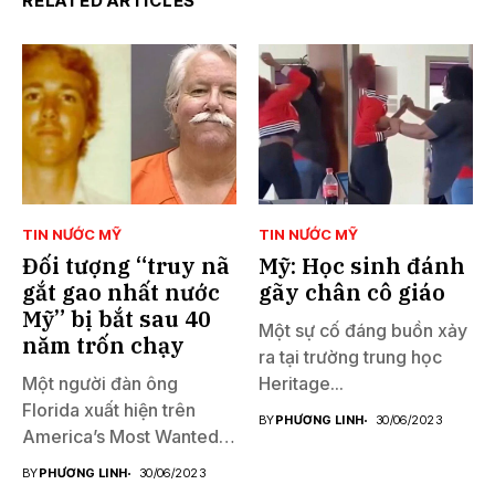
RELATED ARTICLES
TIN NƯỚC MỸ
TIN NƯỚC MỸ
Đối tượng “truy nã
Mỹ: Học sinh đánh
gắt gao nhất nước
gãy chân cô giáo
Mỹ” bị bắt sau 40
Một sự cố đáng buồn xảy
năm trốn chạy
ra tại trường trung học
Một người đàn ông
Heritage...
Florida xuất hiện trên
BY
PHƯƠNG LINH
30/06/2023
America’s Most Wanted
đã...
BY
PHƯƠNG LINH
30/06/2023