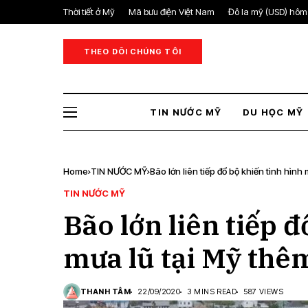
Thời tiết ở Mỹ
Mã bưu điện Việt Nam
Đô la mỹ (USD) hôm
THEO DÕI CHÚNG TÔI
TIN NƯỚC MỸ
DU HỌC MỸ
Home
TIN NƯỚC MỸ
Bão lớn liên tiếp đổ bộ khiến tình hình
TIN NƯỚC MỸ
Bão lớn liên tiếp đ
mưa lũ tại Mỹ thê
THANH TÂM
22/09/2020
3 MINS READ
587 VIEWS