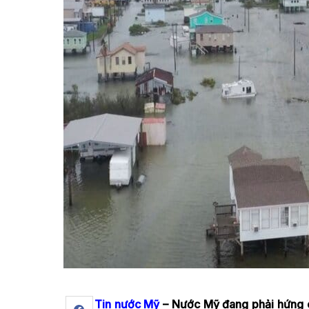
Tin nước Mỹ
– Nước Mỹ đang phải hứng ch