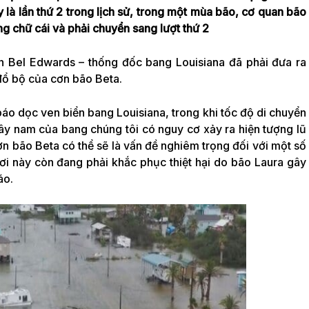
y là lần thứ 2 trong lịch sử, trong một mùa bão, cơ quan bão
g chữ cái và phải chuyển sang lượt thứ 2
n Bel Edwards – thống đốc bang Louisiana đã phải đưa ra
đổ bộ của cơn bão Beta.
o dọc ven biển bang Louisiana, trong khi tốc độ di chuyển
y nam của bang chúng tôi có nguy cơ xảy ra hiện tượng lũ
ơn bão Beta có thể sẽ là vấn đề nghiêm trọng đối với một số
ơi này còn đang phải khắc phục thiệt hại do bão Laura gây
áo.