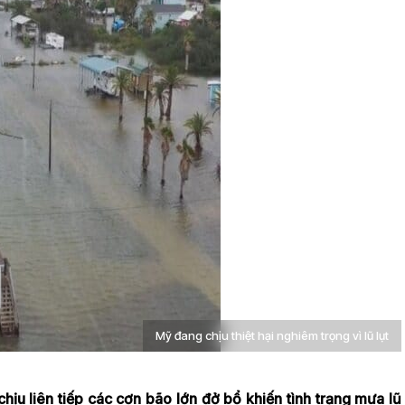
Mỹ đang chịu thiệt hại nghiêm trọng vì lũ lụt
ịu liên tiếp các cơn bão lớn đở bổ khiến tình trạng mưa lũ