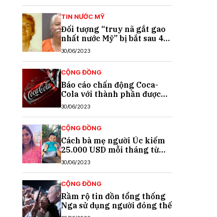
TIN NƯỚC MỸ
Đối tượng “truy nã gắt gao
nhất nước Mỹ” bị bắt sau 40
năm trốn chạy
30/06/2023
CỘNG ĐỒNG
Báo cáo chấn động Coca-
Cola với thành phần được
cho là chất gây ung thư
30/06/2023
CỘNG ĐỒNG
Cách bà mẹ người Úc kiếm
25.000 USD mỗi tháng từ
TikTok
30/06/2023
CỘNG ĐỒNG
Rầm rộ tin đồn tổng thống
Nga sử dụng người đóng thế