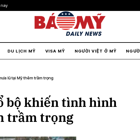
 nay
DU LỊCH MỸ
VISA MỸ
NGƯỜI VIỆT Ở MỸ
NGƯỜ
 mưa lũ tại Mỹ thêm trầm trọng
ổ bộ khiến tình hình
m trầm trọng