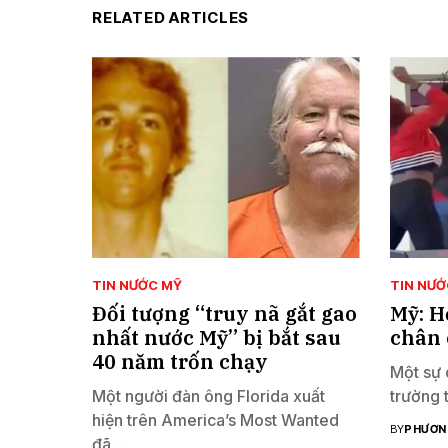
RELATED ARTICLES
TIN NƯỚC MỸ
TIN NƯỚ
Đối tượng “truy nã gắt gao
Mỹ: H
nhất nước Mỹ” bị bắt sau
chân 
40 năm trốn chạy
Một sự 
Một người đàn ông Florida xuất
trường 
hiện trên America’s Most Wanted
BY
PHƯƠN
đã...