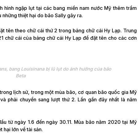
nh hình ngập lụt tại các bang miền nam nước Mỹ thêm trầm
 những thiệt hại do bão Sally gây ra.
t tên theo chữ cái thứ 2 trong bảng chữ cái Hy Lạp. Trung
1 chữ cái của bảng chữ cái Hy Lạp để đặt tên cho các cơn
s, bang Louisinana bị lũ lụt do ảnh hưởng của bão
Beta
2 trong lịch sử, trong một mùa bão, cơ quan bão quốc gia Mỹ
và phải chuyển sang lượt thứ 2. Lần gần đây nhất là năm
đầu từ ngày 1.6 đến ngày 30.11. Mùa bão năm 2020 tại Mỹ
hại lớn về tài sản.