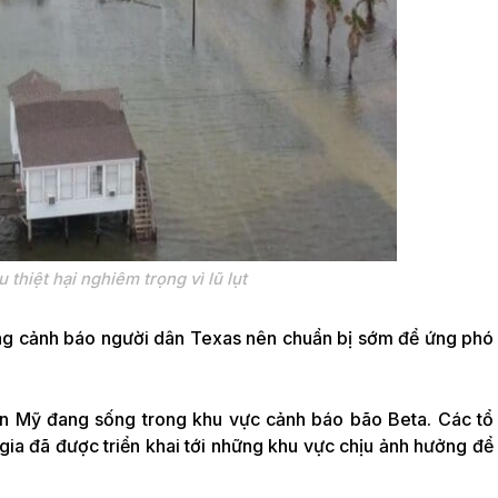
 thiệt hại nghiêm trọng vì lũ lụt
ng cảnh báo người dân Texas nên chuẩn bị sớm để ứng phó
ân Mỹ đang sống trong khu vực cảnh báo bão Beta. Các tổ
gia đã được triển khai tới những khu vực chịu ảnh hưởng để