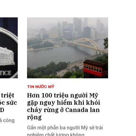
TIN NƯỚC MỸ
triệt
Hơn 100 triệu người Mỹ
óc sức
gặp nguy hiểm khi khói
SD
cháy rừng ở Canada lan
rộng
ã công
Gần một phần ba người Mỹ sẽ trải
nghiệm chất lượng không...