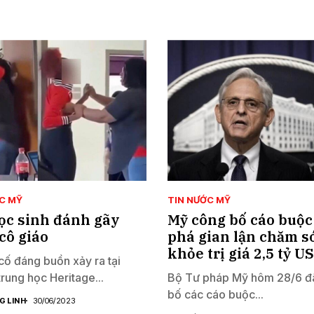
C MỸ
TIN NƯỚC MỸ
ọc sinh đánh gãy
Mỹ công bố cáo buộc 
cô giáo
phá gian lận chăm s
khỏe trị giá 2,5 tỷ U
cố đáng buồn xảy ra tại
trung học Heritage...
Bộ Tư pháp Mỹ hôm 28/6 đ
bố các cáo buộc...
G LINH
30/06/2023