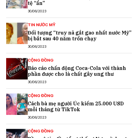
tệ “ẩn”
30/06/2023
TIN NƯỚC MỸ
Đối tượng “truy nã gắt gao nhất nước Mỹ”
bị bắt sau 40 năm trốn chạy
30/06/2023
CỘNG ĐỒNG
Báo cáo chấn động Coca-Cola với thành
phần được cho là chất gây ung thư
30/06/2023
CỘNG ĐỒNG
Cách bà mẹ người Úc kiếm 25.000 USD
mỗi tháng từ TikTok
30/06/2023
CỘNG ĐỒNG