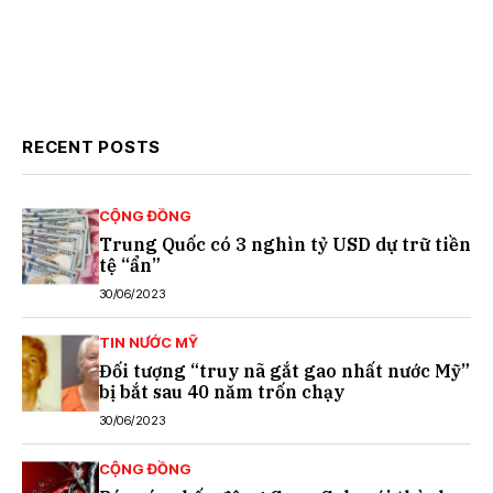
RECENT POSTS
CỘNG ĐỒNG
Trung Quốc có 3 nghìn tỷ USD dự trữ tiền
tệ “ẩn”
30/06/2023
TIN NƯỚC MỸ
Đối tượng “truy nã gắt gao nhất nước Mỹ”
bị bắt sau 40 năm trốn chạy
30/06/2023
CỘNG ĐỒNG