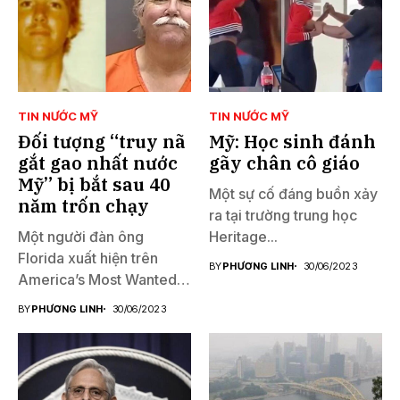
TIN NƯỚC MỸ
TIN NƯỚC MỸ
Đối tượng “truy nã
Mỹ: Học sinh đánh
gắt gao nhất nước
gãy chân cô giáo
Mỹ” bị bắt sau 40
Một sự cố đáng buồn xảy
năm trốn chạy
ra tại trường trung học
Một người đàn ông
Heritage...
Florida xuất hiện trên
BY
PHƯƠNG LINH
30/06/2023
America’s Most Wanted
đã...
BY
PHƯƠNG LINH
30/06/2023