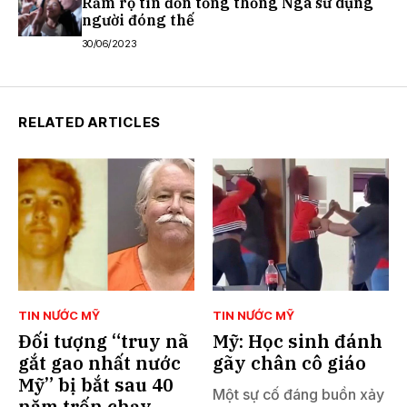
Rầm rộ tin đồn tổng thống Nga sử dụng
người đóng thế
30/06/2023
RELATED ARTICLES
TIN NƯỚC MỸ
TIN NƯỚC MỸ
Đối tượng “truy nã
Mỹ: Học sinh đánh
gắt gao nhất nước
gãy chân cô giáo
Mỹ” bị bắt sau 40
Một sự cố đáng buồn xảy
năm trốn chạy