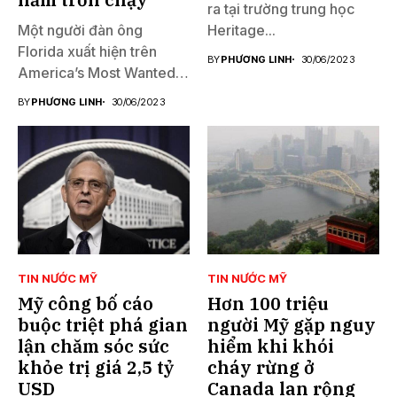
ra tại trường trung học
Một người đàn ông
Heritage...
Florida xuất hiện trên
BY
PHƯƠNG LINH
30/06/2023
America’s Most Wanted
đã...
BY
PHƯƠNG LINH
30/06/2023
TIN NƯỚC MỸ
TIN NƯỚC MỸ
Mỹ công bố cáo
Hơn 100 triệu
buộc triệt phá gian
người Mỹ gặp nguy
lận chăm sóc sức
hiểm khi khói
khỏe trị giá 2,5 tỷ
cháy rừng ở
USD
Canada lan rộng