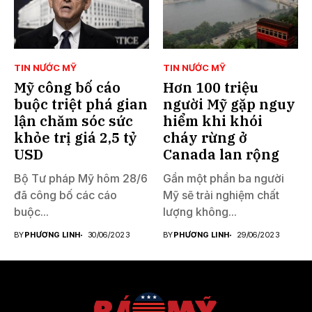
TIN NƯỚC MỸ
TIN NƯỚC MỸ
Mỹ công bố cáo
Hơn 100 triệu
buộc triệt phá gian
người Mỹ gặp nguy
lận chăm sóc sức
hiểm khi khói
khỏe trị giá 2,5 tỷ
cháy rừng ở
USD
Canada lan rộng
Bộ Tư pháp Mỹ hôm 28/6
Gần một phần ba người
đã công bố các cáo
Mỹ sẽ trải nghiệm chất
buộc...
lượng không...
BY
PHƯƠNG LINH
30/06/2023
BY
PHƯƠNG LINH
29/06/2023