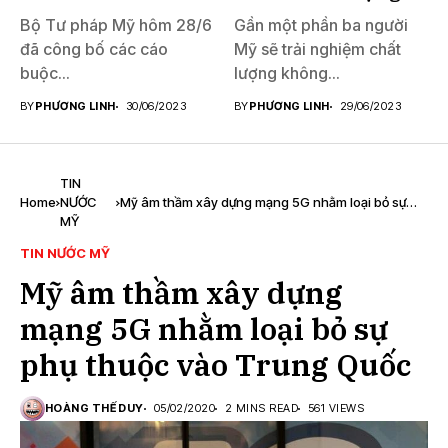
Bộ Tư pháp Mỹ hôm 28/6
Gần một phần ba người
đã công bố các cáo
Mỹ sẽ trải nghiệm chất
buộc...
lượng không...
BY
PHƯƠNG LINH
30/06/2023
BY
PHƯƠNG LINH
29/06/2023
TIN
Home
NƯỚC
Mỹ âm thầm xây dựng mạng 5G nhằm loại bỏ sự
MỸ
phụ thuộc vào Trung Quốc
TIN NƯỚC MỸ
Mỹ âm thầm xây dựng
mạng 5G nhằm loại bỏ sự
phụ thuộc vào Trung Quốc
HOÀNG THẾ DUY
05/02/2020
2 MINS READ
561 VIEWS