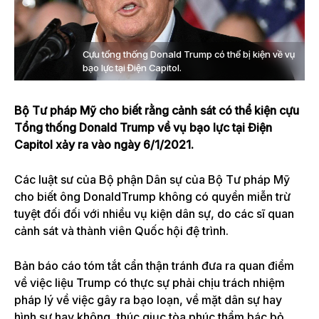
Cựu tổng thống Donald Trump có thể bị kiện về vụ
bạo lực tại Điện Capitol.
Bộ Tư pháp Mỹ cho biết rằng cảnh sát có thể kiện cựu
Tổng thống Donald Trump về vụ bạo lực tại Điện
Capitol xảy ra vào ngày 6/1/2021.
Các luật sư của Bộ phận Dân sự của Bộ Tư pháp Mỹ
cho biết ông DonaldTrump không có quyền miễn trừ
tuyệt đối đối với nhiều vụ kiện dân sự, do các sĩ quan
cảnh sát và thành viên Quốc hội đệ trình.
Bản báo cáo tóm tắt cẩn thận tránh đưa ra quan điểm
về việc liệu Trump có thực sự phải chịu trách nhiệm
pháp lý về việc gây ra bạo loạn, về mặt dân sự hay
hình sự hay không, thúc giục tòa phúc thẩm bác bỏ