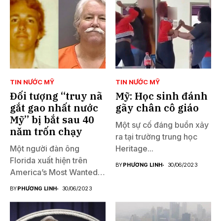
TIN NƯỚC MỸ
TIN NƯỚC MỸ
Đối tượng “truy nã
Mỹ: Học sinh đánh
gắt gao nhất nước
gãy chân cô giáo
Mỹ” bị bắt sau 40
Một sự cố đáng buồn xảy
năm trốn chạy
ra tại trường trung học
Một người đàn ông
Heritage...
Florida xuất hiện trên
BY
PHƯƠNG LINH
30/06/2023
America’s Most Wanted
đã...
BY
PHƯƠNG LINH
30/06/2023