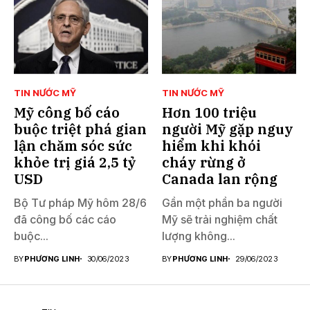
TIN NƯỚC MỸ
TIN NƯỚC MỸ
Mỹ công bố cáo
Hơn 100 triệu
buộc triệt phá gian
người Mỹ gặp nguy
lận chăm sóc sức
hiểm khi khói
khỏe trị giá 2,5 tỷ
cháy rừng ở
USD
Canada lan rộng
Bộ Tư pháp Mỹ hôm 28/6
Gần một phần ba người
đã công bố các cáo
Mỹ sẽ trải nghiệm chất
buộc...
lượng không...
BY
PHƯƠNG LINH
30/06/2023
BY
PHƯƠNG LINH
29/06/2023