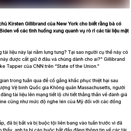
hủ Kirsten Gillibrand của New York cho biết rằng bà có
Biden về các tình huống xung quanh vụ rò rỉ các tài liệu mật
g tài liệu này lại nằm lung tung? Tại sao người cụ thể này có
 này được cất giữ ở đâu và chúng dành cho ai?” Gillibrand
ke Tapper của CNN trên “State of the Union.”
gian trong tuần qua để cố gắng khắc phục thiệt hại sau
lượng Vệ binh Quốc gia Không quân Massachusetts, người
ăng tài liệu lên mạng tiết lộ chi tiết thẳng thắn về đánh giá
aine cũng như mức độ nghe lén của Mỹ đối với các đồng
hấp, đã
bị bắt và bị buộc tội liên bang
vào tuần trước vì đã
o thấy, anh ta bị cáo buộc bắt đầu đăng thông tin về các tài