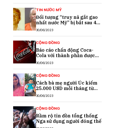
TIN NƯỚC MỸ
Đối tượng “truy nã gắt gao
nhất nước Mỹ” bị bắt sau 40
năm trốn chạy
30/06/2023
CỘNG ĐỒNG
Báo cáo chấn động Coca-
Cola với thành phần được
cho là chất gây ung thư
30/06/2023
CỘNG ĐỒNG
Cách bà mẹ người Úc kiếm
25.000 USD mỗi tháng từ
TikTok
30/06/2023
CỘNG ĐỒNG
Rầm rộ tin đồn tổng thống
Nga sử dụng người đóng thế