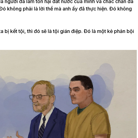
là người đã làm tổn hại đất nước của mình và chắc chắn đã
Đó không phải là lời thề mà anh ấy đã thực hiện. Đó không
a bị kết tội, thì đó sẽ là tội gián điệp. Đó là một kẻ phản bội