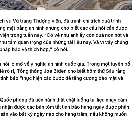
h vụ Vũ trang Thượng viện, đã tránh chỉ trích quá trình
hóng mặt bằng an ninh nhưng cho biết các câu hỏi cần được
viện trong tuần này.
“Có vẻ như anh ấy còn quá non nớt và
hư tầm quan trọng của những tài liệu này. Và vì vậy chúng
 pháp bảo vệ thích hợp,” cô nói.
hỏi lờ mờ về ý nghĩa an ninh quốc gia. Trong một tuyên bố
ề rò rỉ, Tổng thống Joe Biden cho biết hôm thứ Sáu rằng
 tình báo “thực hiện các bước để tăng cường bảo mật và
Quốc phòng đã tiến hành
thắt chặt luồng tài liệu nhạy cảm
ủ nhận được các bản tóm tắt tình báo hàng ngày được phân
ó sẵn vào bất kỳ ngày nào cho hàng trăm, nếu không muốn