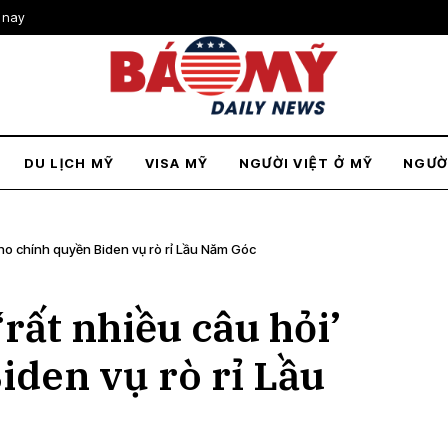
 nay
DU LỊCH MỸ
VISA MỸ
NGƯỜI VIỆT Ở MỸ
NGƯỜ
cho chính quyền Biden vụ rò rỉ Lầu Năm Góc
rất nhiều câu hỏi’
iden vụ rò rỉ Lầu