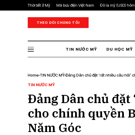
Thời tiết ở Mỹ
Mã bưu điện Việt Nam
Đô la mỹ (USD) hôm
THEO DÕI CHÚNG TÔI
TIN NƯỚC MỸ
DU HỌC MỸ
Home
TIN NƯỚC MỸ
Đảng Dân chủ đặt ‘rất nhiều câu hỏi’ 
TIN NƯỚC MỸ
Đảng Dân chủ đặt ‘
cho chính quyền B
Năm Góc