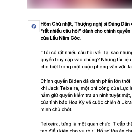
Hôm Chủ nhật, Thượng nghị sĩ Đảng Dân c
“rất nhiều câu hỏi” dành cho chính quyền 
của Lầu Năm Góc.
“Tôi có rất nhiều câu hỏi về: Tại sao nhữn
quyền truy cập vào chúng? Những tài liệu
cho biết trong một cuộc phỏng vấn với Ja
Chính quyền Biden đã dành phần lớn thời 
khi
Jack Teixeira
, một phi công của Lực 
nắm giữ quyền kiểm tra an ninh tuyệt mật, đ
của tình báo Hoa Kỳ về cuộc chiến ở Ukr
minh chủ chốt.
Teixeira, từng là một quan chức IT cấp t
tạo điều kiện cho vụ rò rỉ. Hồ sơ tòa án ch