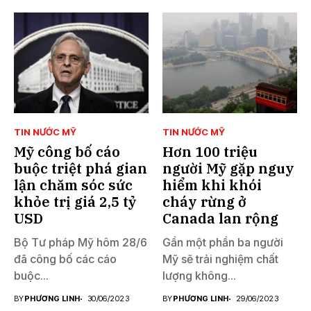
TIN NƯỚC MỸ
TIN NƯỚC MỸ
Mỹ công bố cáo
Hơn 100 triệu
buộc triệt phá gian
người Mỹ gặp nguy
lận chăm sóc sức
hiểm khi khói
khỏe trị giá 2,5 tỷ
cháy rừng ở
USD
Canada lan rộng
Bộ Tư pháp Mỹ hôm 28/6
Gần một phần ba người
đã công bố các cáo
Mỹ sẽ trải nghiệm chất
buộc...
lượng không...
BY
PHƯƠNG LINH
30/06/2023
BY
PHƯƠNG LINH
29/06/2023