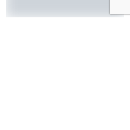
Các nhà khoa học Trung Quốc giúp Mỹ độc chiếm
nhiều lĩnh vực công nghệ cao, nhưng căng thẳng chính
trị có thể khiến Washington mất lợi thế này.
Khi Lầu Năm Góc khởi động Dự án Maven – hiện đại
hóa công nghệ quân sự Mỹ nhờ AI, họ trông đợi vào
nhóm hơn 10 kỹ sư làm việc tại Google. Nhiều người
trong số đó là công dân Trung Quốc.