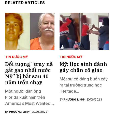
RELATED ARTICLES
TIN NƯỚC MỸ
TIN NƯỚC MỸ
Đối tượng “truy nã
Mỹ: Học sinh đánh
gắt gao nhất nước
gãy chân cô giáo
Mỹ” bị bắt sau 40
Một sự cố đáng buồn xảy
năm trốn chạy
ra tại trường trung học
Một người đàn ông
Heritage...
Florida xuất hiện trên
BY
PHƯƠNG LINH
30/06/2023
America’s Most Wanted
đã...
BY
PHƯƠNG LINH
30/06/2023