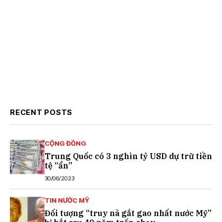
RECENT POSTS
CỘNG ĐỒNG
Trung Quốc có 3 nghìn tỷ USD dự trữ tiền
tệ “ẩn”
30/06/2023
TIN NƯỚC MỸ
Đối tượng “truy nã gắt gao nhất nước Mỹ”