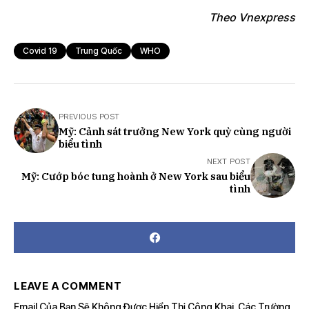
Theo Vnexpress
Covid 19
Trung Quốc
WHO
PREVIOUS POST
Mỹ: Cảnh sát trưởng New York quỳ cùng người
biểu tình
NEXT POST
Mỹ: Cướp bóc tung hoành ở New York sau biểu
tình
LEAVE A COMMENT
Email Của Bạn Sẽ Không Được Hiển Thị Công Khai.
Các Trường