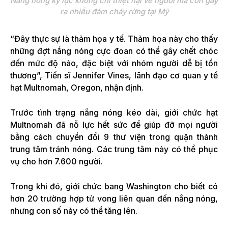
Nắng nóng kỷ lục không chỉ thiệt hại về người mà còn gây
ra nhiều đám cháy rừng tại Mỹ
“Đây thực sự là thảm họa y tế. Thảm họa này cho thấy
những đợt nắng nóng cực đoan có thể gây chết chóc
đến mức độ nào, đặc biệt với nhóm người dễ bị tổn
thương”, Tiến sĩ Jennifer Vines, lãnh đạo cơ quan y tế
hạt Multnomah, Oregon, nhận định.
Trước tình trạng nắng nóng kéo dài, giới chức hạt
Multnomah đã nỗ lực hết sức để giúp đỡ mọi người
bằng cách chuyển đổi 9 thư viện trong quận thành
trung tâm tránh nóng. Các trung tâm này có thể phục
vụ cho hơn 7.600 người.
Trong khi đó, giới chức bang Washington cho biết có
hơn 20 trường hợp tử vong liên quan đến nắng nóng,
nhưng con số này có thể tăng lên.