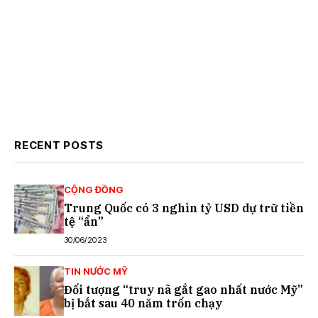
RECENT POSTS
CỘNG ĐỒNG
Trung Quốc có 3 nghìn tỷ USD dự trữ tiền
tệ “ẩn”
30/06/2023
TIN NƯỚC MỸ
Đối tượng “truy nã gắt gao nhất nước Mỹ”
bị bắt sau 40 năm trốn chạy