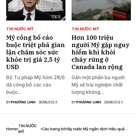
TIN NƯỚC MỸ
TIN NƯỚC MỸ
Mỹ công bố cáo
Hơn 100 triệu
buộc triệt phá gian
người Mỹ gặp nguy
lận chăm sóc sức
hiểm khi khói
khỏe trị giá 2,5 tỷ
cháy rừng ở
USD
Canada lan rộng
Bộ Tư pháp Mỹ hôm 28/6
Gần một phần ba người
đã công bố các cáo
Mỹ sẽ trải nghiệm chất
buộc...
lượng không...
BY
PHƯƠNG LINH
30/06/2023
BY
PHƯƠNG LINH
29/06/2023
TIN NƯỚC
Home
Các bang bờ tây nước Mỹ ngăn dịch hiệu quả
MỸ
nhờ đâu?