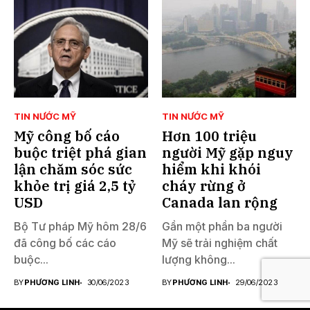
TIN NƯỚC MỸ
TIN NƯỚC MỸ
Mỹ công bố cáo
Hơn 100 triệu
buộc triệt phá gian
người Mỹ gặp nguy
lận chăm sóc sức
hiểm khi khói
khỏe trị giá 2,5 tỷ
cháy rừng ở
USD
Canada lan rộng
Bộ Tư pháp Mỹ hôm 28/6
Gần một phần ba người
đã công bố các cáo
Mỹ sẽ trải nghiệm chất
buộc...
lượng không...
BY
PHƯƠNG LINH
30/06/2023
BY
PHƯƠNG LINH
29/06/2023