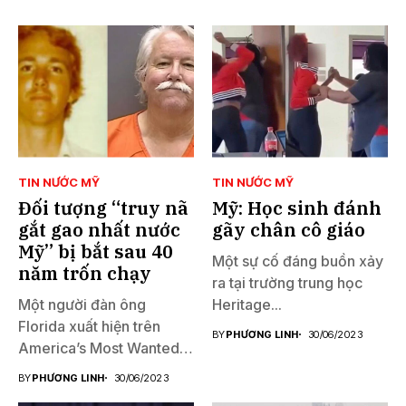
TIN NƯỚC MỸ
TIN NƯỚC MỸ
Đối tượng “truy nã
Mỹ: Học sinh đánh
gắt gao nhất nước
gãy chân cô giáo
Mỹ” bị bắt sau 40
Một sự cố đáng buồn xảy
năm trốn chạy
ra tại trường trung học
Một người đàn ông
Heritage...
Florida xuất hiện trên
BY
PHƯƠNG LINH
30/06/2023
America’s Most Wanted
đã...
BY
PHƯƠNG LINH
30/06/2023