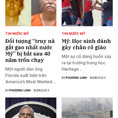
TIN NƯỚC MỸ
TIN NƯỚC MỸ
Đối tượng “truy nã
Mỹ: Học sinh đánh
gắt gao nhất nước
gãy chân cô giáo
Mỹ” bị bắt sau 40
Một sự cố đáng buồn xảy
năm trốn chạy
ra tại trường trung học
Một người đàn ông
Heritage...
Florida xuất hiện trên
BY
PHƯƠNG LINH
30/06/2023
America’s Most Wanted
đã...
BY
PHƯƠNG LINH
30/06/2023