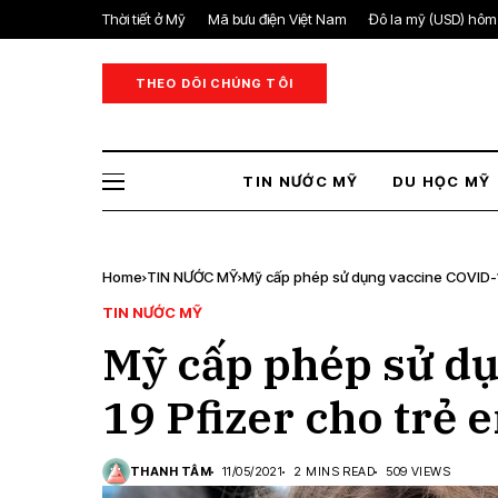
Thời tiết ở Mỹ
Mã bưu điện Việt Nam
Đô la mỹ (USD) hôm
THEO DÕI CHÚNG TÔI
TIN NƯỚC MỸ
DU HỌC MỸ
Home
TIN NƯỚC MỸ
Mỹ cấp phép sử dụng vaccine COVID-1
TIN NƯỚC MỸ
Mỹ cấp phép sử d
19 Pfizer cho trẻ 
THANH TÂM
11/05/2021
2 MINS READ
509 VIEWS