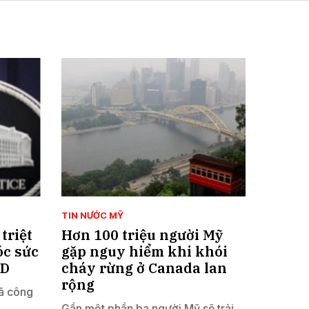
TIN NƯỚC MỸ
triệt
Hơn 100 triệu người Mỹ
óc sức
gặp nguy hiểm khi khói
SD
cháy rừng ở Canada lan
rộng
ã công
Gần một phần ba người Mỹ sẽ trải