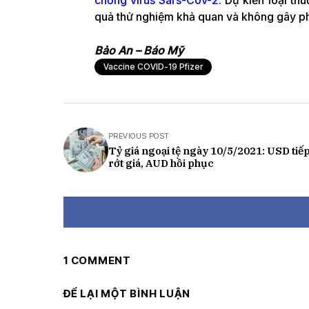
chống virus Sars-Cov-2
. Dự kiến loại th
quả thử nghiệm khả quan và không gây p
Bảo An – Báo Mỹ
Vaccine COVID-19 Pfizer
PREVIOUS POST
Tỷ giá ngoại tệ ngày 10/5/2021: USD tiếp
rớt giá, AUD hồi phục
1 COMMENT
ĐỂ LẠI MỘT BÌNH LUẬN