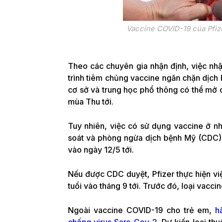
Vaccine COVID-19 của Pfiz
Theo các chuyên gia nhận định, việc nhậ
trình tiêm chủng vaccine ngăn chặn dịch b
cơ sở và trung học phổ thông có thể mở cử
mùa Thu tới.
Tuy nhiên, việc có sử dụng vaccine ở n
soát và phòng ngừa dịch bệnh Mỹ (CDC)
vào ngày 12/5 tới.
Nếu được CDC duyệt, Pfizer thực hiện vi
tuổi vào tháng 9 tới. Trước đó, loại vacci
Ngoài vaccine COVID-19 cho trẻ em,
h