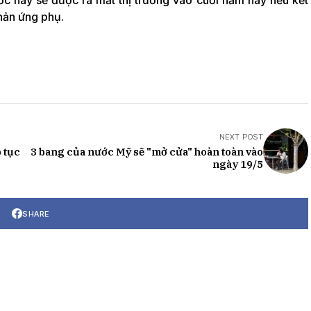
uốc này sẽ được ra mắt thị trường vào cuối năm nay nếu kết
hản ứng phụ.
NEXT POST
 tục
3 bang của nước Mỹ sẽ "mở cửa" hoàn toàn vào
ngày 19/5
SHARE