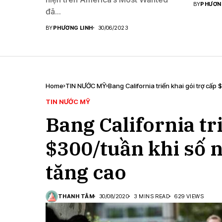
BY
PHƯƠN
đã...
BY
PHƯƠNG LINH
30/06/2023
Home
TIN NƯỚC MỸ
Bang California triển khai gói trợ cấp
TIN NƯỚC MỸ
Bang California tr
$300/tuần khi số n
tăng cao
THANH TÂM
30/08/2020
3 MINS READ
629 VIEWS