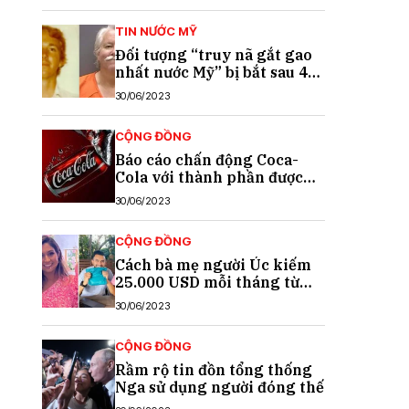
TIN NƯỚC MỸ
Đối tượng “truy nã gắt gao
nhất nước Mỹ” bị bắt sau 40
năm trốn chạy
30/06/2023
CỘNG ĐỒNG
Báo cáo chấn động Coca-
Cola với thành phần được
cho là chất gây ung thư
30/06/2023
CỘNG ĐỒNG
Cách bà mẹ người Úc kiếm
25.000 USD mỗi tháng từ
TikTok
30/06/2023
CỘNG ĐỒNG
Rầm rộ tin đồn tổng thống
Nga sử dụng người đóng thế