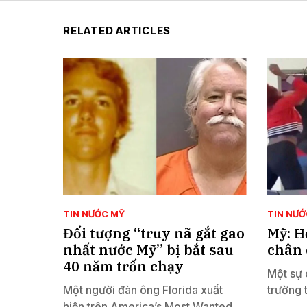
RELATED ARTICLES
TIN NƯỚC MỸ
TIN NƯỚ
Đối tượng “truy nã gắt gao
Mỹ: H
nhất nước Mỹ” bị bắt sau
chân 
40 năm trốn chạy
Một sự 
Một người đàn ông Florida xuất
trường 
hiện trên America’s Most Wanted