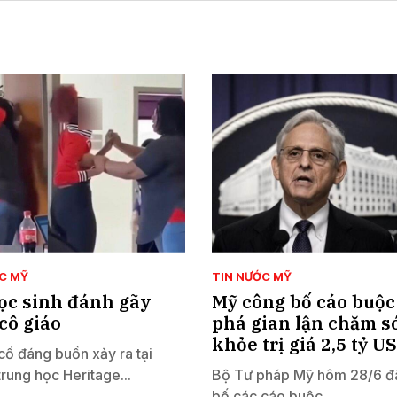
C MỸ
TIN NƯỚC MỸ
ọc sinh đánh gãy
Mỹ công bố cáo buộc 
cô giáo
phá gian lận chăm s
khỏe trị giá 2,5 tỷ U
cố đáng buồn xảy ra tại
trung học Heritage...
Bộ Tư pháp Mỹ hôm 28/6 đ
bố các cáo buộc...