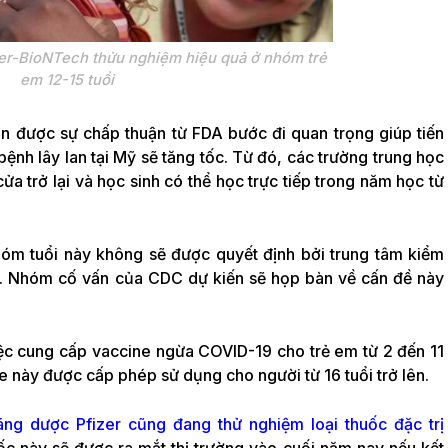
er-BioNTech thửu nghiệm hiệu quả ở nhóm trẻ
em 12-15 tuổi
n được sự chấp thuận từ FDA bước đi quan trọng giúp tiến
ệnh lây lan tại Mỹ sẽ tăng tốc. Từ đó, các trường trung học
a trở lại và học sinh có thể học trực tiếp trong năm học từ
hóm tuổi này không sẽ được quyết định bởi trung tâm kiểm
. Nhóm cố vấn của CDC dự kiến sẽ họp bàn về cấn đề này
ệc cung cấp vaccine ngừa COVID-19 cho trẻ em từ 2 đến 11
ne này được cấp phép sử dụng cho người từ 16 tuổi trở lên.
ãng dược Pfizer cũng đang thử nghiệm loại thuốc đặc trị