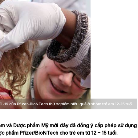
-19 của Pfizer-BioNTech thử nghiệm hiệu quả ở nhóm trẻ em 12-15 tuổi
ẩm và Dược phẩm Mỹ mới đây đã đồng ý cấp phép sử dụng
 phẩm Pfizer/BioNTech cho trẻ em từ 12 – 15 tuổi.