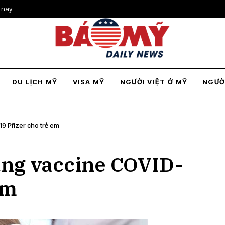
 nay
DU LỊCH MỸ
VISA MỸ
NGƯỜI VIỆT Ở MỸ
NGƯỜ
9 Pfizer cho trẻ em
ụng vaccine COVID-
em