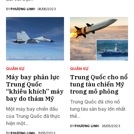
BY
PHƯƠNG LINH
08/06/2023
QUÂN SỰ
QUÂN SỰ
Máy bay phản lực
Trung Quốc cho nổ
Trung Quốc
tung tàu chiến Mỹ
“khiêu khích” máy
trong mô phỏng
bay do thám Mỹ
Trung Quốc đã cho nổ
Một máy bay chiến đấu
tung tàu sân bay lớn nhất
của Trung Quốc đã thực
thế...
hiện một...
BY
PHƯƠNG LINH
26/05/2023
BY
PHƯƠNG LINH
31/05/2023