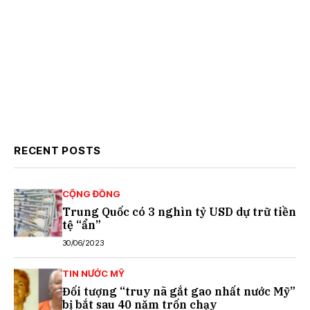
RECENT POSTS
CỘNG ĐỒNG
Trung Quốc có 3 nghìn tỷ USD dự trữ tiền
tệ “ẩn”
30/06/2023
TIN NƯỚC MỸ
Đối tượng “truy nã gắt gao nhất nước Mỹ”
bị bắt sau 40 năm trốn chạy