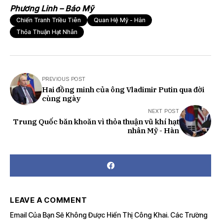
Phương Linh – Báo Mỹ
Chiến Tranh Triều Tiên
Quan Hệ Mỹ - Hàn
Thỏa Thuận Hạt Nhân
PREVIOUS POST
Hai đồng minh của ông Vladimir Putin qua đời
cùng ngày
NEXT POST
Trung Quốc băn khoăn vì thỏa thuận vũ khí hạt
nhân Mỹ - Hàn
LEAVE A COMMENT
Email Của Bạn Sẽ Không Được Hiển Thị Công Khai.
Các Trường