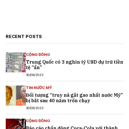
RECENT POSTS
CỘNG ĐỒNG
Trung Quốc có 3 nghìn tỷ USD dự trữ tiền
tệ “ẩn”
30/06/2023
TIN NƯỚC MỸ
Đối tượng “truy nã gắt gao nhất nước Mỹ”
bị bắt sau 40 năm trốn chạy
30/06/2023
CỘNG ĐỒNG
Báo cáo chấn động Coca-Cola với thành