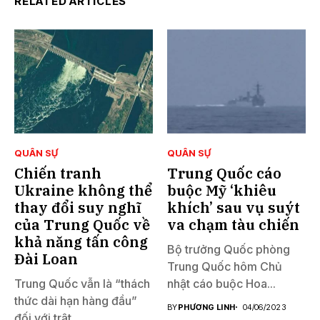
RELATED ARTICLES
QUÂN SỰ
QUÂN SỰ
Chiến tranh
Trung Quốc cáo
Ukraine không thể
buộc Mỹ ‘khiêu
thay đổi suy nghĩ
khích’ sau vụ suýt
của Trung Quốc về
va chạm tàu ​​chiến
khả năng tấn công
Bộ trưởng Quốc phòng
Đài Loan
Trung Quốc hôm Chủ
Trung Quốc vẫn là “thách
nhật cáo buộc Hoa...
thức dài hạn hàng đầu”
BY
PHƯƠNG LINH
04/06/2023
đối với trật...