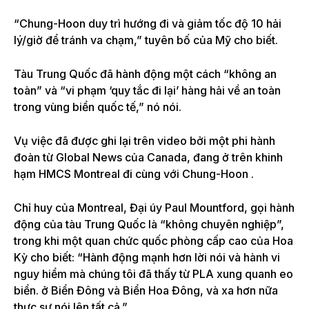
“Chung-Hoon duy trì hướng đi và giảm tốc độ 10 hải
lý/giờ để tránh va chạm,” tuyên bố của Mỹ cho biết.
Tàu Trung Quốc đã hành động một cách “không an
toàn” và “vi phạm ‘quy tắc đi lại’ hàng hải về an toàn
trong vùng biển quốc tế,” nó nói.
Vụ việc đã được ghi lại trên video bởi một phi hành
đoàn từ Global News của Canada, đang ở trên khinh
hạm HMCS
Montreal đi cùng với Chung-Hoon
.
Chỉ huy của Montreal, Đại úy Paul Mountford, gọi hành
động của tàu Trung Quốc là “không chuyên nghiệp”,
trong khi một quan chức quốc phòng cấp cao của Hoa
Kỳ cho biết: “Hành động mạnh hơn lời nói và hành vi
nguy hiểm mà chúng tôi đã thấy từ PLA xung quanh eo
biển. ở Biển Đông và Biển Hoa Đông, và xa hơn nữa
thực sự nói lên tất cả.”