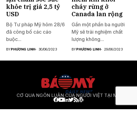
khỏe trị giá 2,5 tỷ
cháy rừng ở
USD
Canada lan rộng
Bộ Tư pháp Mỹ hôm 28/6
Gần một phần ba người
đã công bố các cáo
Mỹ sẽ trải nghiệm chất
buộc...
lượng không...
BY
PHƯƠNG LINH
30/06/2023
BY
PHƯƠNG LINH
29/06/2023
CƠ QUA NGÔN LUẬN CỦA NGƯỜI VIỆT TẠI MỸ
Báo Mỹ
là website phi lợi nhuận phục vụ lợi ích cung
cấp thông tin đa chiều 1 cách khách quan nhất cho
cộng
đồng người Việt ở Mỹ
và cộng đồng người Việt Năm
Châu nói chung.