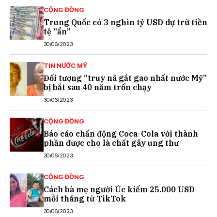
CỘNG ĐỒNG
Trung Quốc có 3 nghìn tỷ USD dự trữ tiền
tệ “ẩn”
30/06/2023
TIN NƯỚC MỸ
Đối tượng “truy nã gắt gao nhất nước Mỹ”
bị bắt sau 40 năm trốn chạy
30/06/2023
CỘNG ĐỒNG
Báo cáo chấn động Coca-Cola với thành
phần được cho là chất gây ung thư
30/06/2023
CỘNG ĐỒNG
Cách bà mẹ người Úc kiếm 25.000 USD
mỗi tháng từ TikTok
30/06/2023