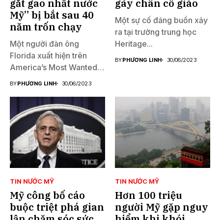
gắt gao nhất nước
gãy chân cô giáo
Mỹ” bị bắt sau 40
Một sự cố đáng buồn xảy
năm trốn chạy
ra tại trường trung học
Một người đàn ông
Heritage...
Florida xuất hiện trên
BY
PHƯƠNG LINH
30/06/2023
America’s Most Wanted
đã...
BY
PHƯƠNG LINH
30/06/2023
TIN NƯỚC MỸ
TIN NƯỚC MỸ
Mỹ công bố cáo
Hơn 100 triệu
buộc triệt phá gian
người Mỹ gặp nguy
lận chăm sóc sức
hiểm khi khói