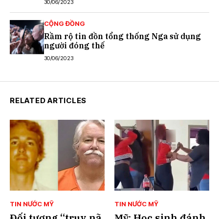
30/06/2023
CỘNG ĐỒNG
Rầm rộ tin đồn tổng thống Nga sử dụng
người đóng thế
30/06/2023
RELATED ARTICLES
TIN NƯỚC MỸ
TIN NƯỚC MỸ
Đối tượng “truy nã
Mỹ: Học sinh đánh