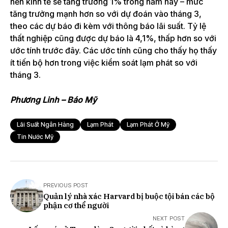
nền kinh tế sẽ tăng trưởng 1% trong năm nay – mức
tăng trưởng mạnh hơn so với dự đoán vào tháng 3,
theo các dự báo đi kèm với thông báo lãi suất. Tỷ lệ
thất nghiệp cũng được dự báo là 4,1%, thấp hơn so với
ước tính trước đây.
Các ước tính cũng cho thấy họ thấy
ít tiến bộ hơn trong việc kiểm soát lạm phát so với
tháng 3.
Phương Linh – Báo Mỹ
Lãi Suất Ngân Hàng
Lạm Phát
Lạm Phát Ở Mỹ
Tin Nước Mỹ
PREVIOUS POST
Quản lý nhà xác Harvard bị buộc tội bán các bộ
phận cơ thể người
NEXT POST