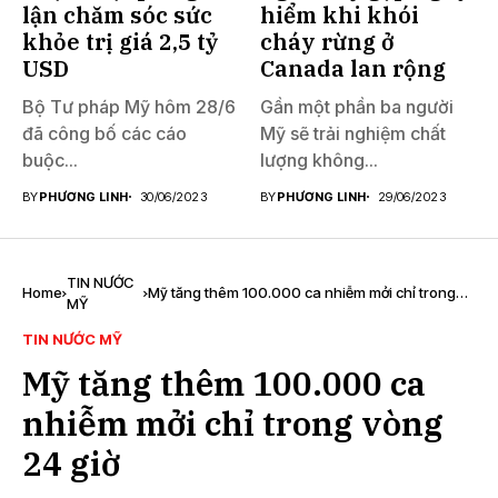
lận chăm sóc sức
hiểm khi khói
khỏe trị giá 2,5 tỷ
cháy rừng ở
USD
Canada lan rộng
Bộ Tư pháp Mỹ hôm 28/6
Gần một phần ba người
đã công bố các cáo
Mỹ sẽ trải nghiệm chất
buộc...
lượng không...
BY
PHƯƠNG LINH
30/06/2023
BY
PHƯƠNG LINH
29/06/2023
TIN NƯỚC
Home
Mỹ tăng thêm 100.000 ca nhiễm mởi chỉ trong
MỸ
vòng 24 giờ
TIN NƯỚC MỸ
Mỹ tăng thêm 100.000 ca
nhiễm mởi chỉ trong vòng
24 giờ