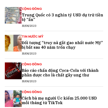
CỘNG ĐỒNG
Trung Quốc có 3 nghìn tỷ USD dự trữ tiền
tệ “ẩn”
30/06/2023
TIN NƯỚC MỸ
Đối tượng “truy nã gắt gao nhất nước Mỹ”
bị bắt sau 40 năm trốn chạy
30/06/2023
CỘNG ĐỒNG
Báo cáo chấn động Coca-Cola với thành
phần được cho là chất gây ung thư
30/06/2023
CỘNG ĐỒNG
Cách bà mẹ người Úc kiếm 25.000 USD
mỗi tháng từ TikTok