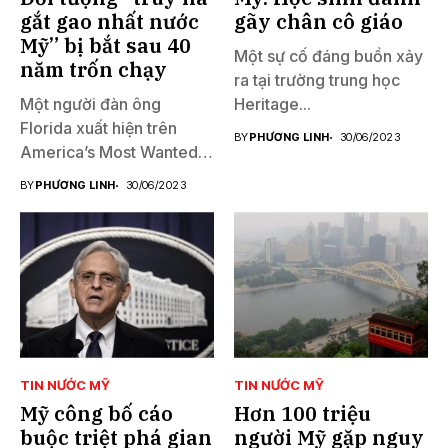
gắt gao nhất nước
gãy chân cô giáo
Mỹ” bị bắt sau 40
Một sự cố đáng buồn xảy
năm trốn chạy
ra tại trường trung học
Một người đàn ông
Heritage...
Florida xuất hiện trên
BY
PHƯƠNG LINH
30/06/2023
America’s Most Wanted
đã...
BY
PHƯƠNG LINH
30/06/2023
TIN NƯỚC MỸ
TIN NƯỚC MỸ
Mỹ công bố cáo
Hơn 100 triệu
buộc triệt phá gian
người Mỹ gặp nguy