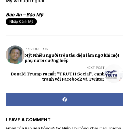
Mỹ và nước ngoài”.
Bảo An – Báo Mỹ
Nhập Cảnh Mỹ
PREVIOUS POST
Mỹ: Nhiều người trên tàu điện làm ngơ khi một
phụ nữ bi cưỡng hiếp
NEXT POST
Donald Trump ra mắt “TRUTH Social”, cạnh
tranh với Facebook và Twitter
LEAVE A COMMENT
Email Của Bạn Sẽ Không Được Hiển Thị Công Khai.
Các Trường