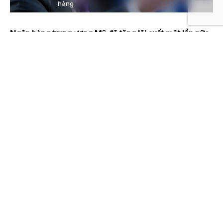
hàng
Ngân hàng trung ương Mỹ đã tăng lãi suất một lần nữa,
bất chấp lo ngại rằng động thái này có thể gây thêm
bất ổn tài chính sau một loạt ngân hàng đổ vỡ.
Cục Dự trữ Liên bang đã tăng lãi suất cơ bản thêm
0,25 điểm phần trăm. Fed đã tăng chi phí đi vay trong
nỗ lực ổn định giá cả. Tuy nhiên, lãi suất tăng mạnh kể
từ năm ngoái đã dẫn đến căng thẳng trong hệ thống
ngân hàng.
Hai ngân hàng Mỹ gồmSilicon Valley Bank và
Signature Bank đã sụp đổ trong tháng này, một phần
do các vấn đề gây ra bởi lãi suất tăng cao hơn. Có
những lo ngại về giá trị của trái phiếu do các ngân
hàng nắm giữ vì lãi suất tăng có thể làm cho những trái
phiếu đó trở nên ít giá trị hơn.