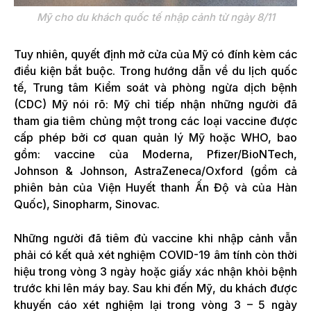
Mỹ cho du khách quốc tế nhập cảnh từ ngày 8/11
Tuy nhiên, quyết định mở cửa của Mỹ có đính kèm các
điều kiện bắt buộc. Trong hướng dẫn về du lịch quốc
tế, Trung tâm Kiểm soát và phòng ngừa dịch bệnh
(CDC) Mỹ nói rõ: Mỹ chỉ tiếp nhận những người đã
tham gia tiêm chủng một trong các loại vaccine được
cấp phép bởi cơ quan quản lý Mỹ hoặc WHO, bao
gồm: vaccine của Moderna, Pfizer/BioNTech,
Johnson & Johnson, AstraZeneca/Oxford (gồm cả
phiên bản của Viện Huyết thanh Ấn Độ và của Hàn
Quốc), Sinopharm, Sinovac.
Những người đã tiêm đủ vaccine khi nhập cảnh vẫn
phải có kết quả xét nghiệm COVID-19 âm tính còn thời
hiệu trong vòng 3 ngày hoặc giấy xác nhận khỏi bệnh
trước khi lên máy bay. Sau khi đến Mỹ, du khách được
khuyến cáo xét nghiệm lại trong vòng 3 – 5 ngày