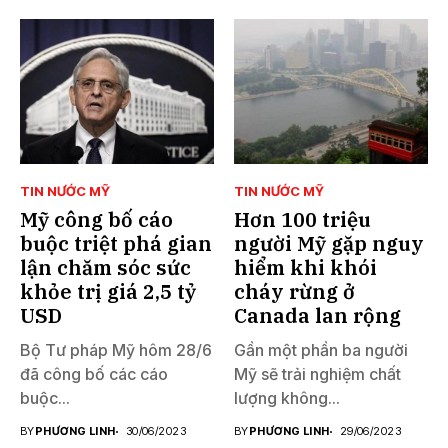
TIN NƯỚC MỸ
TIN NƯỚC MỸ
Mỹ công bố cáo
Hơn 100 triệu
buộc triệt phá gian
người Mỹ gặp nguy
lận chăm sóc sức
hiểm khi khói
khỏe trị giá 2,5 tỷ
cháy rừng ở
USD
Canada lan rộng
Bộ Tư pháp Mỹ hôm 28/6
Gần một phần ba người
đã công bố các cáo
Mỹ sẽ trải nghiệm chất
buộc...
lượng không...
BY
PHƯƠNG LINH
30/06/2023
BY
PHƯƠNG LINH
29/06/2023