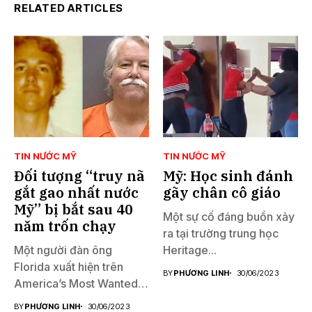
RELATED ARTICLES
TIN NƯỚC MỸ
TIN NƯỚC MỸ
Đối tượng “truy nã
Mỹ: Học sinh đánh
gắt gao nhất nước
gãy chân cô giáo
Mỹ” bị bắt sau 40
Một sự cố đáng buồn xảy
năm trốn chạy
ra tại trường trung học
Một người đàn ông
Heritage...
Florida xuất hiện trên
BY
PHƯƠNG LINH
30/06/2023
America’s Most Wanted
đã...
BY
PHƯƠNG LINH
30/06/2023