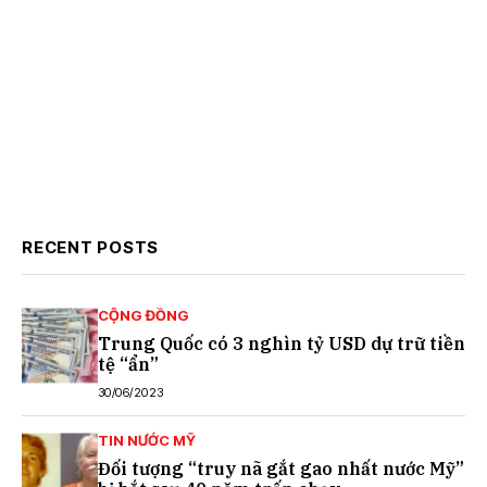
RECENT POSTS
CỘNG ĐỒNG
Trung Quốc có 3 nghìn tỷ USD dự trữ tiền
tệ “ẩn”
30/06/2023
TIN NƯỚC MỸ
Đối tượng “truy nã gắt gao nhất nước Mỹ”