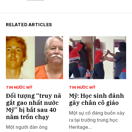
RELATED ARTICLES
TIN NƯỚC MỸ
TIN NƯỚC MỸ
Đối tượng “truy nã
Mỹ: Học sinh đánh
gắt gao nhất nước
gãy chân cô giáo
Mỹ” bị bắt sau 40
Một sự cố đáng buồn xảy
năm trốn chạy
ra tại trường trung học
Một người đàn ông
Heritage...