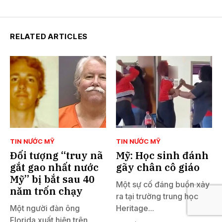
RELATED ARTICLES
TIN NƯỚC MỸ
TIN NƯỚC MỸ
Đối tượng “truy nã
Mỹ: Học sinh đánh
gắt gao nhất nước
gãy chân cô giáo
Mỹ” bị bắt sau 40
Một sự cố đáng buồn xảy
năm trốn chạy
ra tại trường trung học
Một người đàn ông
Heritage...
Florida xuất hiện trên