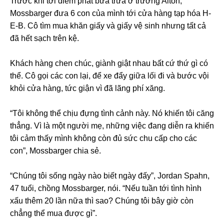
Trước khi tới điểm phát bữa trưa ở trường Alton,
Mossbarger đưa 6 con của mình tới cửa hàng tạp hóa H-
E-B. Cô tìm mua khăn giấy và giấy vệ sinh nhưng tất cả
đã hết sạch trên kệ.
Khách hàng chen chúc, giành giật nhau bất cứ thứ gì có
thể. Cô gọi các con lại, để xe đẩy giữa lối đi và bước vội
khỏi cửa hàng, tức giận vì đã lãng phí xăng.
“Tôi không thể chịu đựng tình cảnh này. Nó khiến tôi căng
thẳng. Vì là một người mẹ, những việc đang diễn ra khiến
tôi cảm thấy mình không còn đủ sức chu cấp cho các
con”, Mossbarger chia sẻ.
“Chúng tôi sống ngày nào biết ngày đấy”, Jordan Spahn,
47 tuổi, chồng Mossbarger, nói. “Nếu tuần tới tình hình
xấu thêm 20 lần nữa thì sao? Chúng tôi bây giờ còn
chẳng thể mua được gì”.