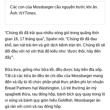
Các con của Mossbarger cầu nguyện trước khi ăn.
Ảnh:
NYTimes
.
“Chúng tôi đã trải qua nhiều sóng gió trong quãng thời
gian 16, 17 tháng qua”, Spahn nói. “Chúng tôi đã đau
khổ, tan nát trái tim và giờ dịch bệnh tràn tới. Chúng tôi sẽ
đối đầu với nó với thái độ kiểu như ‘được thôi, hãy đến
đây'”.
Bữa trưa, giống như bữa tối, đều được bày trên đĩa xốp.
Tất cả các bữa ăn đều do chị dâu của Mossbarger mang
đến và lấy từ tổ chức phân phát thực phẩm phi lợi nhuận
Bread Partners hạt Washington. Lũ trẻ thường ăn mỳ
spaghetti thừa, rau đóng hộp, bánh bích quy quay trong lò
vi sóng và bánh quy giòn hiệu Goldfish. Mossbarger ăn
gà rán với cơm và rau đóng hộp.