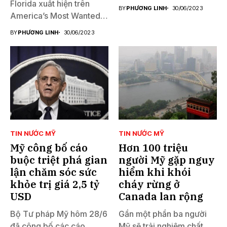
Florida xuất hiện trên
BY
PHƯƠNG LINH
30/06/2023
America’s Most Wanted
đã...
BY
PHƯƠNG LINH
30/06/2023
TIN NƯỚC MỸ
TIN NƯỚC MỸ
Mỹ công bố cáo
Hơn 100 triệu
buộc triệt phá gian
người Mỹ gặp nguy
lận chăm sóc sức
hiểm khi khói
khỏe trị giá 2,5 tỷ
cháy rừng ở
USD
Canada lan rộng
Bộ Tư pháp Mỹ hôm 28/6
Gần một phần ba người
đã công bố các cáo
Mỹ sẽ trải nghiệm chất