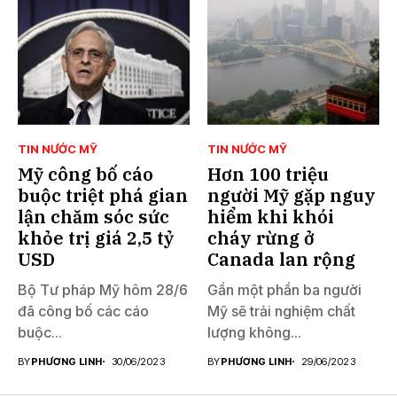
TIN NƯỚC MỸ
TIN NƯỚC MỸ
Mỹ công bố cáo
Hơn 100 triệu
buộc triệt phá gian
người Mỹ gặp nguy
lận chăm sóc sức
hiểm khi khói
khỏe trị giá 2,5 tỷ
cháy rừng ở
USD
Canada lan rộng
Bộ Tư pháp Mỹ hôm 28/6
Gần một phần ba người
đã công bố các cáo
Mỹ sẽ trải nghiệm chất
buộc...
lượng không...
BY
PHƯƠNG LINH
30/06/2023
BY
PHƯƠNG LINH
29/06/2023