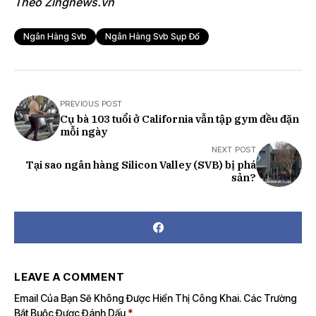
Theo Zingnews.vn
Ngân Hàng Svb
Ngân Hàng Svb Sụp Đổ
PREVIOUS POST
Cụ bà 103 tuổi ở California vẫn tập gym đều đặn
mỗi ngày
NEXT POST
Tại sao ngân hàng Silicon Valley (SVB) bị phá
sản?
LEAVE A COMMENT
Email Của Bạn Sẽ Không Được Hiển Thị Công Khai.
Các Trường
Bắt Buộc Được Đánh Dấu
*