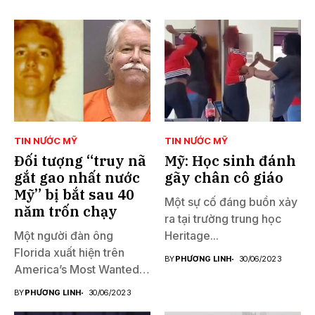
TIN NƯỚC MỸ
TIN NƯỚC MỸ
Đối tượng “truy nã
Mỹ: Học sinh đánh
gắt gao nhất nước
gãy chân cô giáo
Mỹ” bị bắt sau 40
Một sự cố đáng buồn xảy
năm trốn chạy
ra tại trường trung học
Một người đàn ông
Heritage...
Florida xuất hiện trên
BY
PHƯƠNG LINH
30/06/2023
America’s Most Wanted
đã...
BY
PHƯƠNG LINH
30/06/2023