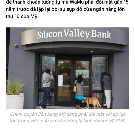
đề thanh khoản tương tự mà WaMu phải đối mặt gần 15
năm trước đã lặp lại bởi sự sụp đổ của ngân hàng lớn
thứ 16 của Mỹ.
Chính quyền liên bang Mỹ đang phải đối mặt với áp lực
lớn trong việc cứu trợ các công ty kinh doanh với SVB.