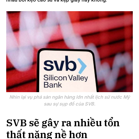
Nhìn lại vụ phá sản ngân hàng lớn nhất lịch sử nước Mỹ
sau sự sụp đổ của SVB.
SVB sẽ gây ra nhiều tổn
thất nặng nề hơn