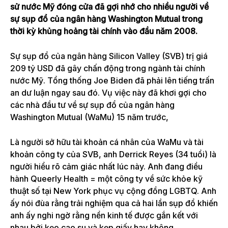
sử nước Mỹ đóng cửa đã gợi nhớ cho nhiều người về
sự sụp đổ của ngân hàng Washington Mutual trong
thời kỳ khủng hoảng tài chính vào đầu năm 2008.
Sự sụp đổ của ngân hàng Silicon Valley (SVB) trị giá
209 tỷ USD đã gây chấn động trong ngành tài chính
nước Mỹ. Tổng thống Joe Biden đã phải lên tiếng trấn
an dư luận ngay sau đó. Vụ việc này đã khơi gợi cho
các nhà đầu tư về sự sụp đổ của ngân hàng
Washington Mutual (WaMu) 15 năm trước,
Là người sở hữu tài khoản cá nhân của WaMu và tài
khoản công ty của SVB, anh Derrick Reyes (34 tuổi) là
người hiểu rõ cảm giác nhất lúc này. Anh đang điều
hành Queerly Health = một công ty về sức khỏe kỹ
thuật số tại New York phục vụ cộng đồng LGBTQ. Anh
ấy nói đùa rằng trải nghiệm qua cả hai lần sụp đổ khiến
anh ấy nghi ngờ rằng nền kinh tế được gắn kết với
nhau bởi kẹo cao su và kẹp giấy hay không.