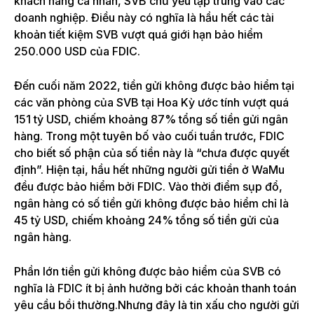
khách hàng cá nhân, SVB chủ yếu tập trung vào các
doanh nghiệp. Điều này có nghĩa là hầu hết các tài
khoản tiết kiệm SVB vượt quá giới hạn bảo hiểm
250.000 USD của FDIC.
Đến cuối năm 2022, tiền gửi không được bảo hiểm tại
các văn phòng của SVB tại Hoa Kỳ ước tính vượt quá
151 tỷ USD, chiếm khoảng 87% tổng số tiền gửi ngân
hàng. Trong một tuyên bố vào cuối tuần trước, FDIC
cho biết số phận của số tiền này là “chưa được quyết
định”. Hiện tại, hầu hết những người gửi tiền ở WaMu
đều được bảo hiểm bởi FDIC. Vào thời điểm sụp đổ,
ngân hàng có số tiền gửi không được bảo hiểm chỉ là
45 tỷ USD, chiếm khoảng 24% tổng số tiền gửi của
ngân hàng.
Phần lớn tiền gửi không được bảo hiểm của SVB có
nghĩa là FDIC ít bị ảnh hưởng bởi các khoản thanh toán
yêu cầu bồi thường.Nhưng đây là tin xấu cho người gửi