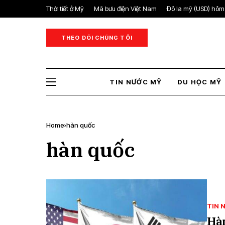
Thời tiết ở Mỹ
Mã bưu điện Việt Nam
Đô la mỹ (USD) hôm
THEO DÕI CHÚNG TÔI
TIN NƯỚC MỸ
DU HỌC MỸ
Home
hàn quốc
hàn quốc
TIN 
Hà