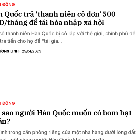
G ĐỒNG
 Quốc trả ‘thanh niên cô đơn’ 500
/tháng để tái hòa nhập xã hội
số thanh niên Hàn Quốc bị cô lập với thế giới, chính phủ đề
trả tiền cho họ để “tái gia...
ƯƠNG LINH
25/04/2023
G ĐỒNG
i sao người Hàn Quốc muốn có bom hạt
ân?
ình trong căn phòng riêng của một nhà hàng dưới lòng đất
oul, một nhóm người Hàn Quốc khác nhau đã...