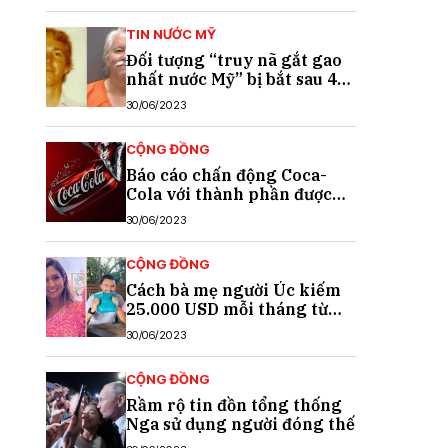
TIN NƯỚC MỸ
Đối tượng “truy nã gắt gao
nhất nước Mỹ” bị bắt sau 40
năm trốn chạy
30/06/2023
CỘNG ĐỒNG
Báo cáo chấn động Coca-
Cola với thành phần được
cho là chất gây ung thư
30/06/2023
CỘNG ĐỒNG
Cách bà mẹ người Úc kiếm
25.000 USD mỗi tháng từ
TikTok
30/06/2023
CỘNG ĐỒNG
Rầm rộ tin đồn tổng thống
Nga sử dụng người đóng thế