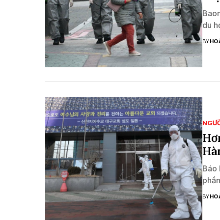
Baom
du h
BY
HO
NGƯỜ
Hơn
Hà
Báo 
phần
BY
HO