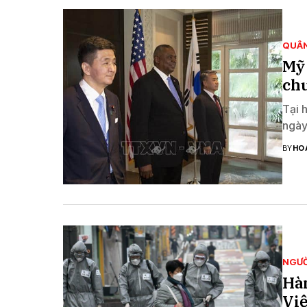
QUÂN
Mỹ 
chu
Tại 
ngày
BY
HO
NGƯỜ
Hàn
Việ