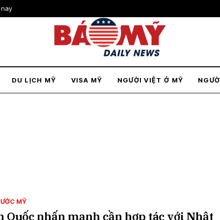
 nay
DU LỊCH MỸ
VISA MỸ
NGƯỜI VIỆT Ở MỸ
NGƯỜ
NƯỚC MỸ
n Quốc nhấn mạnh cần hợp tác với Nhật