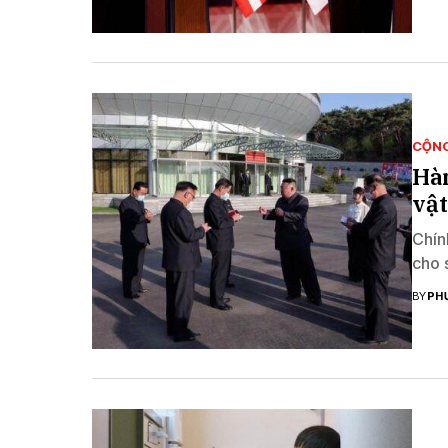
CỘN
Hàn
vật
Chín
cho 
BY
PH