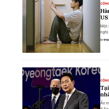
CỘN
Hàn
USD
Một 
nghị 
BY
PH
CỘN
Tạ
nh
Ẩn m
ở Se