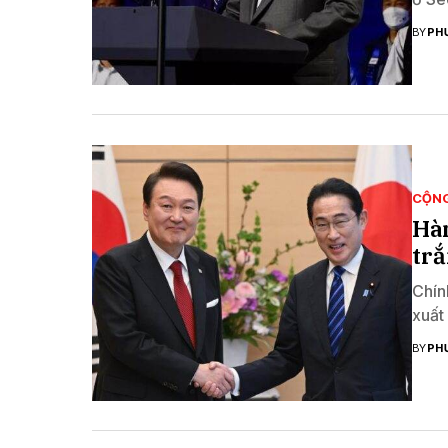
BY
PH
CỘN
Hàn
tr
Chín
xuất
BY
PH