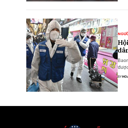
NGƯỜ
Hội
dân
Baom
được
BY
HO