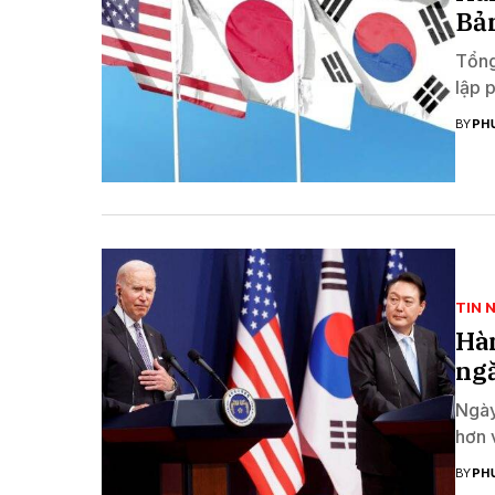
Bản
Tổng
lập 
BY
PH
TIN 
Hàn
ngă
Ngày
hơn 
BY
PH