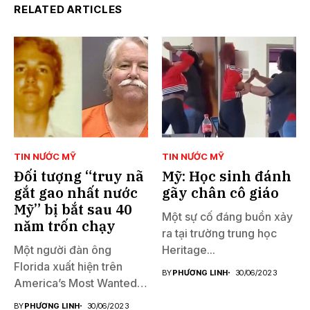
RELATED ARTICLES
TIN NƯỚC MỸ
TIN NƯỚC MỸ
Đối tượng “truy nã
Mỹ: Học sinh đánh
gắt gao nhất nước
gãy chân cô giáo
Mỹ” bị bắt sau 40
Một sự cố đáng buồn xảy
năm trốn chạy
ra tại trường trung học
Một người đàn ông
Heritage...
Florida xuất hiện trên
BY
PHƯƠNG LINH
30/06/2023
America’s Most Wanted
đã...
BY
PHƯƠNG LINH
30/06/2023