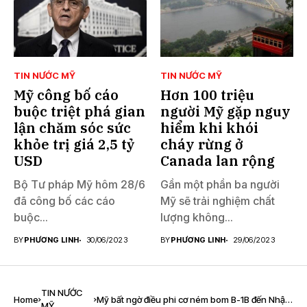
TIN NƯỚC MỸ
TIN NƯỚC MỸ
Mỹ công bố cáo
Hơn 100 triệu
buộc triệt phá gian
người Mỹ gặp nguy
lận chăm sóc sức
hiểm khi khói
khỏe trị giá 2,5 tỷ
cháy rừng ở
USD
Canada lan rộng
Bộ Tư pháp Mỹ hôm 28/6
Gần một phần ba người
đã công bố các cáo
Mỹ sẽ trải nghiệm chất
buộc...
lượng không...
BY
PHƯƠNG LINH
30/06/2023
BY
PHƯƠNG LINH
29/06/2023
TIN NƯỚC
Home
Mỹ bất ngờ điều phi cơ ném bom B-1B đến Nhật
MỸ