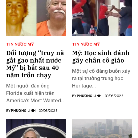
TIN NƯỚC MỸ
TIN NƯỚC MỸ
Đối tượng “truy nã
Mỹ: Học sinh đánh
gắt gao nhất nước
gãy chân cô giáo
Mỹ” bị bắt sau 40
Một sự cố đáng buồn xảy
năm trốn chạy
ra tại trường trung học
Một người đàn ông
Heritage...
Florida xuất hiện trên
BY
PHƯƠNG LINH
30/06/2023
America’s Most Wanted
đã...
BY
PHƯƠNG LINH
30/06/2023