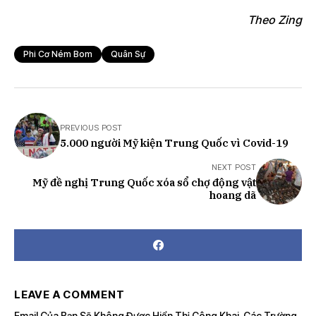
Theo Zing
Phi Cơ Ném Bom
Quân Sự
PREVIOUS POST
5.000 người Mỹ kiện Trung Quốc vì Covid-19
NEXT POST
Mỹ đề nghị Trung Quốc xóa sổ chợ động vật
hoang dã
LEAVE A COMMENT
Email Của Bạn Sẽ Không Được Hiển Thị Công Khai.
Các Trường