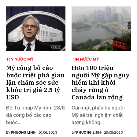
TIN NƯỚC MỸ
TIN NƯỚC MỸ
Mỹ công bố cáo
Hơn 100 triệu
buộc triệt phá gian
người Mỹ gặp nguy
lận chăm sóc sức
hiểm khi khói
khỏe trị giá 2,5 tỷ
cháy rừng ở
USD
Canada lan rộng
Bộ Tư pháp Mỹ hôm 28/6
Gần một phần ba người
đã công bố các cáo
Mỹ sẽ trải nghiệm chất
buộc...
lượng không...
BY
PHƯƠNG LINH
30/06/2023
BY
PHƯƠNG LINH
29/06/2023