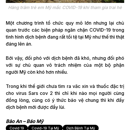
Hàng trăm trẻ em Mỹ mắc COVID-19 khi tham gia trai hè
Một chương trình tổ chức quy mô lớn nhưng lại chủ
quan trước các biện pháp ngăn chặn COVID-19 trong
tình hình dịch bệnh đang rất tồi tệ tại Mỹ như thế thì thật
đáng lên án.
Bởi vậy, đối phó với dịch bệnh đã khó, nhưng đối phó
với sự chủ quan vô trách nhiệm của một bộ phận
người Mỹ còn khó hơn nhiều.
Trong khi thế giới chưa tìm ra văc xin và thuốc đặc trị
cho virus Sars cov 2 thì chỉ khi nào mọi người cùng
đồng lòng, cùng có ý thức bảo vệ chung thì khi đấy
dịch bệnh mới được đẩy lùi.
Bảo An – Báo Mỹ
Covid 19
Covid-19 Tại Mỹ
Dịch Bệnh Tại Mỹ