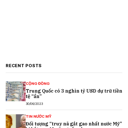
RECENT POSTS
CỘNG ĐỒNG
Trung Quốc có 3 nghìn tỷ USD dự trữ tiền
tệ “ẩn”
30/06/2023
TIN NƯỚC MỸ
Đối tượng “truy nã gắt gao nhất nước Mỹ”