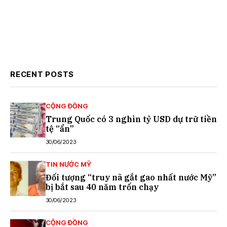
RECENT POSTS
CỘNG ĐỒNG
Trung Quốc có 3 nghìn tỷ USD dự trữ tiền
tệ “ẩn”
30/06/2023
TIN NƯỚC MỸ
Đối tượng “truy nã gắt gao nhất nước Mỹ”
bị bắt sau 40 năm trốn chạy
30/06/2023
CỘNG ĐỒNG