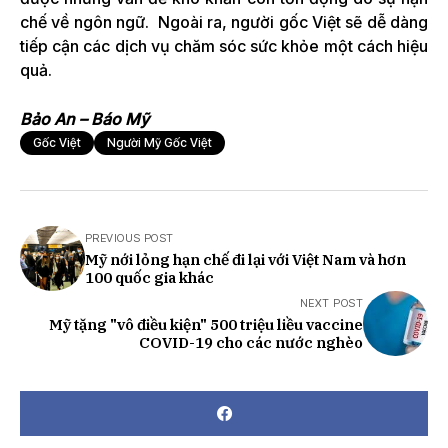
chế về ngôn ngữ. Ngoài ra, người gốc Việt sẽ dễ dàng
tiếp cận các dịch vụ chăm sóc sức khỏe một cách hiệu
quả.
Bảo An – Báo Mỹ
Gốc Việt
Người Mỹ Gốc Việt
PREVIOUS POST
Mỹ nới lỏng hạn chế đi lại với Việt Nam và hơn
100 quốc gia khác
NEXT POST
Mỹ tặng "vô điều kiện" 500 triệu liều vaccine
COVID-19 cho các nước nghèo