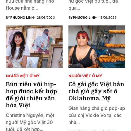
hữu của nhà hàng Pho
nữ gốc Việt 63 tuổi, đã
House nằm ở...
qua...
BY
PHƯƠNG LINH
28/06/2023
BY
PHƯƠNG LINH
18/06/2023
NGƯỜI VIỆT Ở MỸ
NGƯỜI VIỆT Ở MỸ
Bún riêu với hip-
Cô gái gốc Việt bán
hop được kết hợp
chả giò gây sốt ở
để giới thiệu văn
Oklahoma, Mỹ
hóa Việt
Gian hàng chả giò pop-up
Christina Nguyễn, một
của chị Vickie Vo tại các
người Mỹ gốc Việt 30
nhà...
tuổi, đã kết hợp...