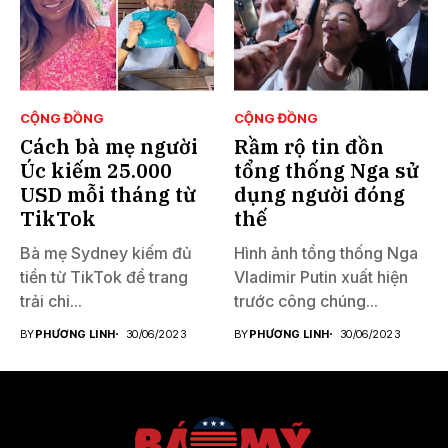
CỘNG ĐỒNG
CỘNG ĐỒNG
Cách bà mẹ người
Rầm rộ tin đồn
Úc kiếm 25.000
tổng thống Nga sử
USD mỗi tháng từ
dụng người đóng
TikTok
thế
Bà mẹ Sydney kiếm đủ
Hình ảnh tổng thống Nga
tiền từ TikTok để trang
Vladimir Putin xuất hiện
trải chi...
trước công chúng...
BY
PHƯƠNG LINH
30/06/2023
BY
PHƯƠNG LINH
30/06/2023