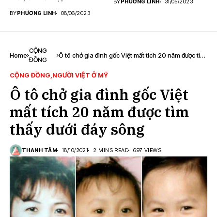
BY
PHƯƠNG LINH
31/05/2023
BY
PHƯƠNG LINH
08/06/2023
CỘNG
Home
Ô tô chở gia đình gốc Việt mất tích 20 năm được tìm
ĐỒNG
thấy dưới đáy sông
CỘNG ĐỒNG
NGƯỜI VIỆT Ở MỸ
Ô tô chở gia đình gốc Việt
mất tích 20 năm được tìm
thấy dưới đáy sông
THANH TÂM
18/10/2021
2 MINS READ
697 VIEWS