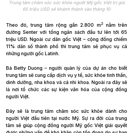
Trung tâm chăm sóc sức khỏe người Mỹ gốc Việt trị giá
65 triệu USD sẽ khánh thành vào tháng 10
2
Theo đó, trung tâm rộng gần 2.800 m
nằm trên
đường Senter với tổng ngân sách đầu tư lên tới 65
triệu USD. Ngoài cư dân gốc Việt – cộng đồng chiếm
11% dân số thành phố thì trung tâm sẽ phục vụ cả
những người gốc Latinh.
Bà Betty Duong – người quản lý của dự án cho biết
trung tâm sẽ cung cấp dịch vụ y tế, sức khỏe tinh thần,
dinh dưỡng, nha khoa và cả nhi khoa. Ngoài ra đây sẽ
là nơi tổ chức các sự kiện văn hóa của cộng đồng
người Việt.
Đây sẽ là trung tâm chăm sóc sức khỏe dành cho
người Việt đầu tiên tại nước Mỹ. Sự ra đời của trung
tâm sẽ giúp cộng đồng người Mỹ gốc Việt giải quyết
được những vấn đề khó khăn còn tồn đọng do sự hạn