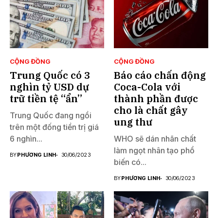
CỘNG ĐỒNG
CỘNG ĐỒNG
Trung Quốc có 3
Báo cáo chấn động
nghìn tỷ USD dự
Coca-Cola với
trữ tiền tệ “ẩn”
thành phần được
cho là chất gây
Trung Quốc đang ngồi
ung thư
trên một đống tiền trị giá
6 nghìn...
WHO sẽ dán nhãn chất
làm ngọt nhân tạo phổ
BY
PHƯƠNG LINH
30/06/2023
biến có...
BY
PHƯƠNG LINH
30/06/2023