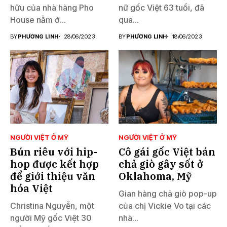
hữu của nhà hàng Pho
nữ gốc Việt 63 tuổi, đã
House nằm ở...
qua...
BY
PHƯƠNG LINH
28/06/2023
BY
PHƯƠNG LINH
18/06/2023
NGƯỜI VIỆT Ở MỸ
NGƯỜI VIỆT Ở MỸ
Bún riêu với hip-
Cô gái gốc Việt bán
hop được kết hợp
chả giò gây sốt ở
để giới thiệu văn
Oklahoma, Mỹ
hóa Việt
Gian hàng chả giò pop-up
Christina Nguyễn, một
của chị Vickie Vo tại các
người Mỹ gốc Việt 30
nhà...