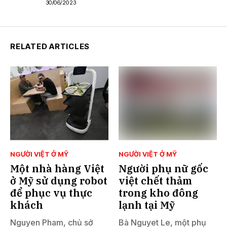
30/06/2023
RELATED ARTICLES
NGƯỜI VIỆT Ở MỸ
NGƯỜI VIỆT Ở MỸ
Một nhà hàng Việt
Người phụ nữ gốc
ở Mỹ sử dụng robot
việt chết thảm
để phục vụ thực
trong kho đông
khách
lạnh tại Mỹ
Nguyen Pham, chủ sở
Bà Nguyet Le, một phụ