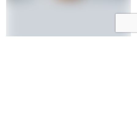
Người Việt ở Mỹ
– Video quay cảnh Giáo sư Quyên Di
tặng thú bông cho sinh viên ở đại học California thu
hút hơn 7 triệu lượt xem với nhiều bình luận ca ngợi.
Ông Quyên Di Chúc Bùi, một giáo sư tại đại học
California ở Los Angeles (UCLA), tuần trước bất ngờ gây
chú ý của truyền thông khi một sinh viên chia sẻ video
ông mang những con gấu bông nhỏ đến lớp tiếng Việt.
“Tôi đang khóc. Giáo sư tiếng Việt mang theo thú nhồi