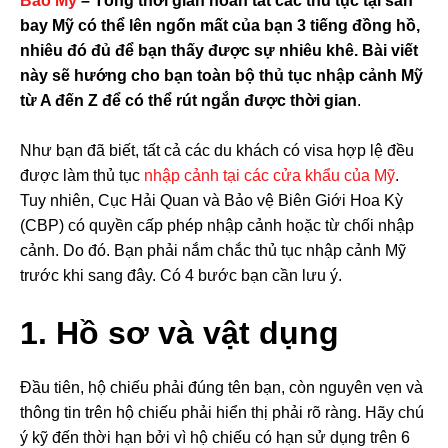
Báo Mỹ
– Tổng thời gian hoàn tất các thủ tục tại sân
bay Mỹ có thể lên ngốn mất của bạn 3 tiếng đồng hồ,
nhiêu đó đủ để bạn thấy được sự nhiêu khê.
Bài viết
này sẽ hướng cho bạn toàn bộ thủ tục nhập cảnh Mỹ
từ A đến Z để có thể rút ngắn được thời gian
.
Như bạn đã biết, tất cả các du khách có visa hợp lệ đều
được làm thủ tục
nhập cảnh tại các cửa khẩu của Mỹ
.
Tuy nhiên, Cục Hải Quan và Bảo vệ Biên Giới Hoa Kỳ
(CBP) có quyền cấp phép nhập cảnh hoặc từ chối nhập
cảnh. Do đó. Bạn phải nắm chắc thủ tục nhập cảnh Mỹ
trước khi sang đây. Có 4 bước bạn cần lưu ý.
1. Hồ sơ và vật dụng
Đầu tiên, hộ chiếu phải đúng tên bạn, còn nguyên vẹn và
thông tin trên hộ chiếu phải hiển thị phải rõ ràng. Hãy chú
ý kỹ đến thời hạn bởi vì hộ chiếu có hạn sử dụng trên 6