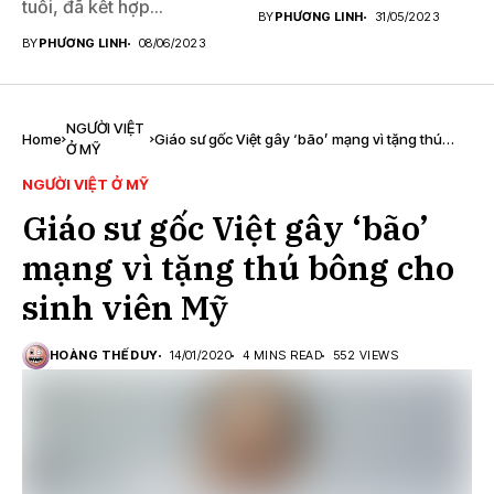
tuổi, đã kết hợp...
BY
PHƯƠNG LINH
31/05/2023
BY
PHƯƠNG LINH
08/06/2023
NGƯỜI VIỆT
Home
Giáo sư gốc Việt gây ‘bão’ mạng vì tặng thú
Ở MỸ
bông cho sinh viên Mỹ
NGƯỜI VIỆT Ở MỸ
Giáo sư gốc Việt gây ‘bão’
mạng vì tặng thú bông cho
sinh viên Mỹ
HOÀNG THẾ DUY
14/01/2020
4 MINS READ
552 VIEWS