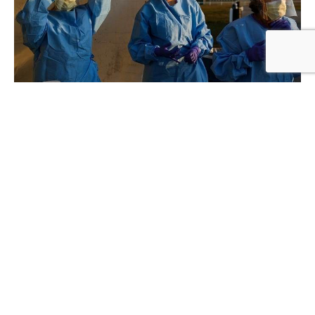
Cứ 17 người Mỹ thì có 1 người nhiễm COVID-19
Tin nước Mỹ
– Bất chấp triển vọng về vaccine, đại dịch
COVID-19 tại Mỹ vẫn gia tăng mất kiểm soát. Tính đến
thời điểm này, Mỹ đã có hơn 19 triệu ca nhiễm và hơn
330 nghìn người tử vong.
Mới đây, báo New York Times đã đưa ra một cảnh báo
gây sốc về mức độ nghiêm trọng của dịch bệnh
COVID-19. Theo đó dựa vào dữ liệu thống kê kể từ khi
dịch bệnh bùng phát tới nay thì cứ 17 người Mỹ thì có 1
người nhiễm bệnh và cứ 1.000 người thì có 1 người tử
vong vì COVID-19.