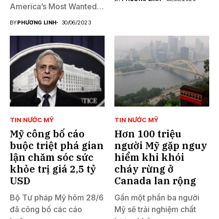
America’s Most Wanted
đã...
BY
PHƯƠNG LINH
30/06/2023
TIN NƯỚC MỸ
TIN NƯỚC MỸ
Mỹ công bố cáo
Hơn 100 triệu
buộc triệt phá gian
người Mỹ gặp nguy
lận chăm sóc sức
hiểm khi khói
khỏe trị giá 2,5 tỷ
cháy rừng ở
USD
Canada lan rộng
Bộ Tư pháp Mỹ hôm 28/6
Gần một phần ba người
đã công bố các cáo
Mỹ sẽ trải nghiệm chất