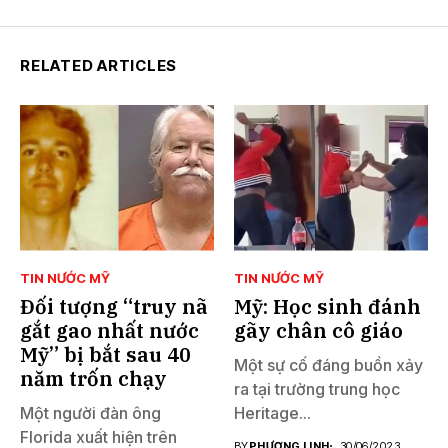
RELATED ARTICLES
TIN NƯỚC MỸ
TIN NƯỚC MỸ
Đối tượng “truy nã
Mỹ: Học sinh đánh
gắt gao nhất nước
gãy chân cô giáo
Mỹ” bị bắt sau 40
Một sự cố đáng buồn xảy
năm trốn chạy
ra tại trường trung học
Một người đàn ông
Heritage...
Florida xuất hiện trên
BY
PHƯƠNG LINH
30/06/2023