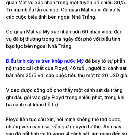
quan Mật vụ xác nhận trong một tuyên bố chiều 30/5.
Trump nhiều lần ca ngợi Cơ quan Mật vụ vì đã xử lý
các cuộc biểu tình bên ngoài Nhà Trắng.
Cơ quan Mật vụ Mỹ xác nhận hơn 60 nhân viên, đặc
vụ đã bị thương trong ba ngày đối phó với biểu tình
bạo lực bên ngoài Nhà Trắng.
Biểu tình xảy ra trên khắp nước Mỹ
để bày tỏ sự phẫn
nộ trước cái chết của Floyd, 46 tuổi, người bị cảnh sát
bắt hôm 25/5 với cáo buộc tiêu thụ một tờ 20 USD giả.
Video được công bố cho thấy một cảnh sát da trắng
ghì đầu gối vào gáy Floyd trong nhiều phút, trong khi
ba cảnh sát khác hỗ trợ.
Floyd liên tục cầu xin, nói mình không thể thở được,
nhưng viên cảnh sát vẫn giữ nguyên tư thế. Anh này
sau đó bất tỉnh và tử vong. 4 cảnh sát liên quan đến sự