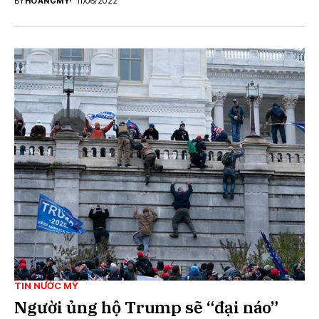
BY
HOANGMY
11/06/2022
TIN NƯỚC MỸ
Người ủng hộ Trump sẽ “đại náo”