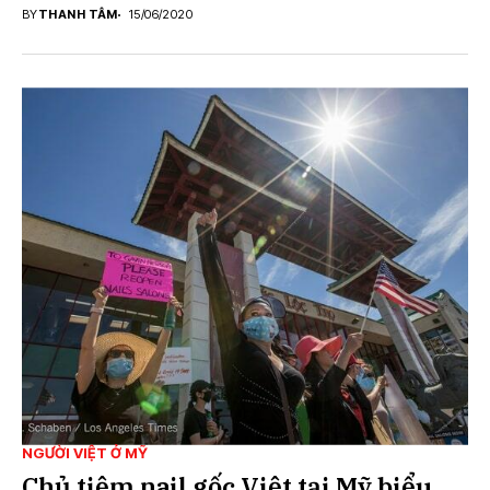
BY
THANH TÂM
15/06/2020
NGƯỜI VIỆT Ở MỸ
Chủ tiệm nail gốc Việt tại Mỹ biểu