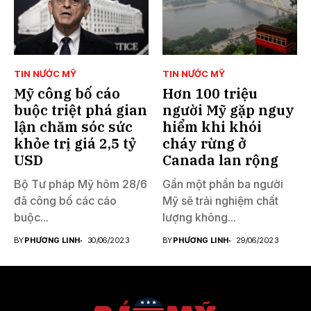
TIN NƯỚC MỸ
TIN NƯỚC MỸ
Mỹ công bố cáo
Hơn 100 triệu
buộc triệt phá gian
người Mỹ gặp nguy
lận chăm sóc sức
hiểm khi khói
khỏe trị giá 2,5 tỷ
cháy rừng ở
USD
Canada lan rộng
Bộ Tư pháp Mỹ hôm 28/6
Gần một phần ba người
đã công bố các cáo
Mỹ sẽ trải nghiệm chất
buộc...
lượng không...
BY
PHƯƠNG LINH
30/06/2023
BY
PHƯƠNG LINH
29/06/2023