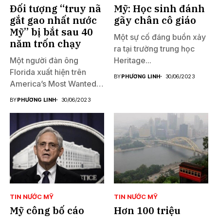
Đối tượng “truy nã
Mỹ: Học sinh đánh
gắt gao nhất nước
gãy chân cô giáo
Mỹ” bị bắt sau 40
Một sự cố đáng buồn xảy
năm trốn chạy
ra tại trường trung học
Một người đàn ông
Heritage...
Florida xuất hiện trên
BY
PHƯƠNG LINH
30/06/2023
America’s Most Wanted
đã...
BY
PHƯƠNG LINH
30/06/2023
TIN NƯỚC MỸ
TIN NƯỚC MỸ
Mỹ công bố cáo
Hơn 100 triệu