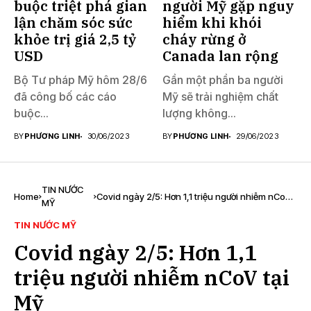
buộc triệt phá gian
người Mỹ gặp nguy
lận chăm sóc sức
hiểm khi khói
khỏe trị giá 2,5 tỷ
cháy rừng ở
USD
Canada lan rộng
Bộ Tư pháp Mỹ hôm 28/6
Gần một phần ba người
đã công bố các cáo
Mỹ sẽ trải nghiệm chất
buộc...
lượng không...
BY
PHƯƠNG LINH
30/06/2023
BY
PHƯƠNG LINH
29/06/2023
TIN NƯỚC
Home
Covid ngày 2/5: Hơn 1,1 triệu người nhiễm nCoV
MỸ
tại Mỹ
TIN NƯỚC MỸ
Covid ngày 2/5: Hơn 1,1
triệu người nhiễm nCoV tại
Mỹ