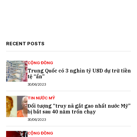
RECENT POSTS
CỘNG ĐỒNG
Trung Quốc có 3 nghìn tỷ USD dự trữ tiền
tệ “ẩn”
30/06/2023
TIN NƯỚC MỸ
Đối tượng “truy nã gắt gao nhất nước Mỹ”
bị bắt sau 40 năm trốn chạy
30/06/2023
CỘNG ĐỒNG