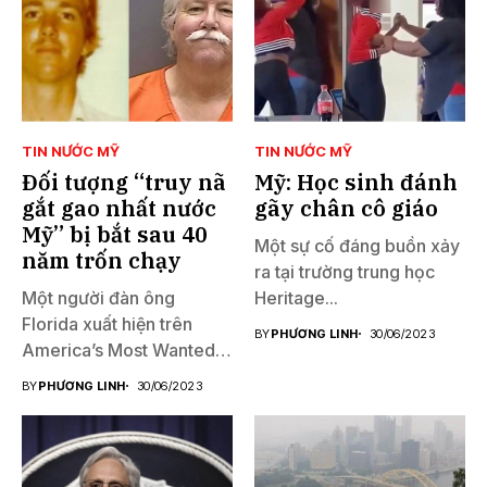
TIN NƯỚC MỸ
TIN NƯỚC MỸ
Đối tượng “truy nã
Mỹ: Học sinh đánh
gắt gao nhất nước
gãy chân cô giáo
Mỹ” bị bắt sau 40
Một sự cố đáng buồn xảy
năm trốn chạy
ra tại trường trung học
Một người đàn ông
Heritage...
Florida xuất hiện trên
BY
PHƯƠNG LINH
30/06/2023
America’s Most Wanted
đã...
BY
PHƯƠNG LINH
30/06/2023