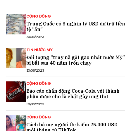
CỘNG ĐỒNG
Trung Quốc có 3 nghìn tỷ USD dự trữ tiền
tệ “ẩn”
30/06/2023
TIN NƯỚC MỸ
Đối tượng “truy nã gắt gao nhất nước Mỹ”
bị bắt sau 40 năm trốn chạy
30/06/2023
CỘNG ĐỒNG
Báo cáo chấn động Coca-Cola với thành
phần được cho là chất gây ung thư
30/06/2023
CỘNG ĐỒNG
Cách bà mẹ người Úc kiếm 25.000 USD
mỗi tháng từ TikTok