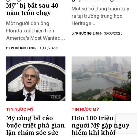
Mỹ” bị bắt sau 40
Một sự cố đáng buồn xảy
năm trốn chạy
ra tại trường trung học
Một người đàn ông
Heritage...
Florida xuất hiện trên
BY
PHƯƠNG LINH
30/06/2023
America’s Most Wanted
đã...
BY
PHƯƠNG LINH
30/06/2023
TIN NƯỚC MỸ
TIN NƯỚC MỸ
Mỹ công bố cáo
Hơn 100 triệu
buộc triệt phá gian
người Mỹ gặp nguy
lận chăm sóc sức
hiểm khi khói