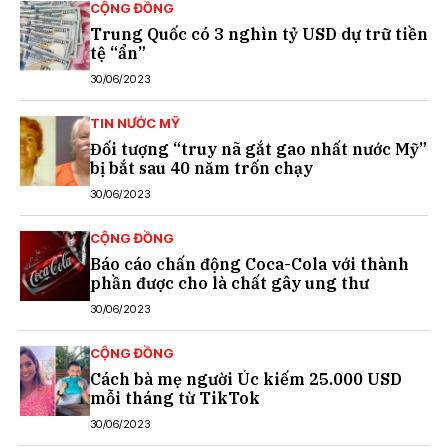
CỘNG ĐỒNG
Trung Quốc có 3 nghìn tỷ USD dự trữ tiền
tệ “ẩn”
30/06/2023
TIN NƯỚC MỸ
Đối tượng “truy nã gắt gao nhất nước Mỹ”
bị bắt sau 40 năm trốn chạy
30/06/2023
CỘNG ĐỒNG
Báo cáo chấn động Coca-Cola với thành
phần được cho là chất gây ung thư
30/06/2023
CỘNG ĐỒNG
Cách bà mẹ người Úc kiếm 25.000 USD
mỗi tháng từ TikTok
30/06/2023