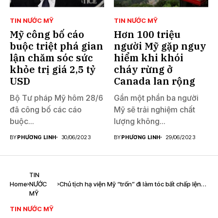
TIN NƯỚC MỸ
TIN NƯỚC MỸ
Mỹ công bố cáo
Hơn 100 triệu
buộc triệt phá gian
người Mỹ gặp nguy
lận chăm sóc sức
hiểm khi khói
khỏe trị giá 2,5 tỷ
cháy rừng ở
USD
Canada lan rộng
Bộ Tư pháp Mỹ hôm 28/6
Gần một phần ba người
đã công bố các cáo
Mỹ sẽ trải nghiệm chất
buộc...
lượng không...
BY
PHƯƠNG LINH
30/06/2023
BY
PHƯƠNG LINH
29/06/2023
TIN
Home
NƯỚC
Chủ tịch hạ viện Mỹ “trốn” đi làm tóc bất chấp lệnh
MỸ
giãn cách vì COVID-19
TIN NƯỚC MỸ