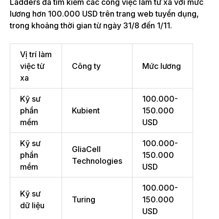
Ladders đã tìm kiếm các công việc làm từ xa với mức
lương hơn
100.000 USD
trên trang web tuyển dụng,
trong khoảng thời gian từ ngày 31/8 đến 1/11.
Vị trí làm
việc từ
Công ty
Mức lương
xa
Kỹ sư
100.000-
phần
Kubient
150.000
mềm
USD
Kỹ sư
100.000-
GliaCell
phần
150.000
Technologies
mềm
USD
100.000-
Kỹ sư
Turing
150.000
dữ liệu
USD