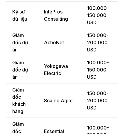
100.000-
Kỹ sư
IntePros
150.000
dữ liệu
Consulting
USD
Giám
150.000-
đốc dự
ActioNet
200.000
án
USD
Giám
100.000-
Yokogawa
đốc dự
150.000
Electric
án
USD
Giám
150.000-
đốc
Scaled Agile
200.000
khách
USD
hàng
Giám
100.000-
đốc
Essential