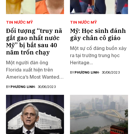
TIN NƯỚC MỸ
TIN NƯỚC MỸ
Đối tượng “truy nã
Mỹ: Học sinh đánh
gắt gao nhất nước
gãy chân cô giáo
Mỹ” bị bắt sau 40
Một sự cố đáng buồn xảy
năm trốn chạy
ra tại trường trung học
Một người đàn ông
Heritage...
Florida xuất hiện trên
BY
PHƯƠNG LINH
30/06/2023
America’s Most Wanted
đã...
BY
PHƯƠNG LINH
30/06/2023