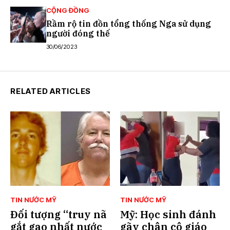
CỘNG ĐỒNG
Rầm rộ tin đồn tổng thống Nga sử dụng
người đóng thế
30/06/2023
RELATED ARTICLES
TIN NƯỚC MỸ
TIN NƯỚC MỸ
Đối tượng “truy nã
Mỹ: Học sinh đánh
gắt gao nhất nước
gãy chân cô giáo