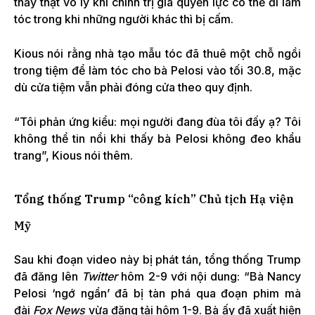
thấy thật vô lý khi chính trị gia quyền lực có thể đi làm
tóc trong khi những người khác thì bị cấm.
Kious nói rằng nhà tạo mẫu tóc đã thuê một chỗ ngồi
trong tiệm để làm tóc cho bà Pelosi vào tối 30.8, mặc
dù cửa tiệm vẫn phải đóng cửa theo quy định.
“Tôi phản ứng kiểu: mọi người đang đùa tôi đấy ạ? Tôi
không thể tin nổi khi thấy bà Pelosi không đeo khẩu
trang”, Kious nói thêm.
Tổng thống Trump “công kích” Chủ tịch Hạ viện
Mỹ
Sau khi đoạn video này bị phát tán, tổng thống Trump
đã đăng lên
Twitter
hôm 2-9 với nội dung: “Bà Nancy
Pelosi ‘ngớ ngẩn’ đã bị tàn phá qua đoạn phim mà
đài
Fox News
vừa đăng tải hôm 1-9. Bà ấy đã xuất hiện