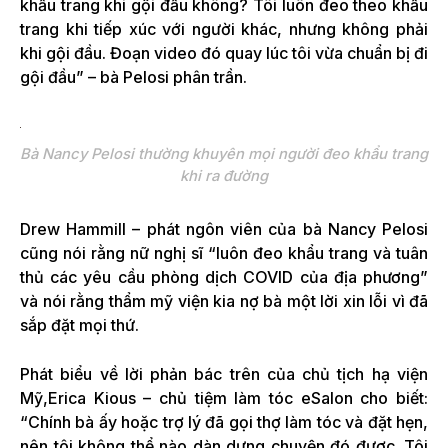
khẩu trang khi gội đầu không? Tôi luôn đeo theo khẩu
trang khi tiếp xúc với người khác, nhưng không phải
khi gội đầu. Đoạn video đó quay lúc tôi vừa chuẩn bị đi
gội đầu” – bà Pelosi phân trần.
Bà Nancy Pelosi thường khuyên mọi người đeo khẩu trang
khi ra đường
Drew Hammill – phát ngôn viên của bà Nancy Pelosi
cũng nói rằng nữ nghị sĩ “luôn đeo khẩu trang và tuân
thủ các yêu cầu phòng dịch COVID của địa phương”
và nói rằng thẩm mỹ viện kia nợ bà một lời xin lỗi vì đã
sắp đặt mọi thứ.
Phát biểu về lời phản bác trên của chủ tịch hạ viện
Mỹ,Erica Kious – chủ tiệm làm tóc eSalon cho biết:
“Chính bà ấy hoặc trợ lý đã gọi thợ làm tóc và đặt hẹn,
nên tôi không thể nào dàn dựng chuyện đó được. Tôi