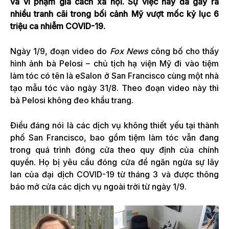
và vi phạm giã cách xã hội. Sự việc này đã gây ra
nhiều tranh cãi trong bối cảnh Mỹ vượt mốc kỷ lục 6
triệu ca nhiễm COVID-19.
Ngày 1/9, đoạn video do
Fox News
công bố cho thấy
hình ảnh bà Pelosi – chủ tịch hạ viện Mỹ đi vào tiệm
làm tóc có tên là eSalon ở San Francisco cùng một nhà
tạo mẫu tóc vào ngày 31/8. Theo đoạn video này thì
bà Pelosi không đeo khẩu trang.
Điều đáng nói là các dịch vụ không thiết yếu tại thành
phố San Francisco, bao gồm tiệm làm tóc vẫn đang
trong quá trình đóng cửa theo quy định của chính
quyền. Họ bị yêu cầu đóng cửa để ngăn ngừa sự lây
lan của đại dịch COVID-19 từ tháng 3 và được thông
báo mở cửa các dịch vụ ngoài trời từ ngày 1/9.