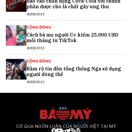
Báo cáo chấn động Coca-Cola với thành
phần được cho là chất gây ung thư
30/06/2023
CỘNG ĐỒNG
Cách bà mẹ người Úc kiếm 25.000 USD
mỗi tháng từ TikTok
30/06/2023
CỘNG ĐỒNG
Rầm rộ tin đồn tổng thống Nga sử dụng
người đóng thế
30/06/2023
CƠ QUA NGÔN LUẬN CỦA NGƯỜI VIỆT TẠI MỸ