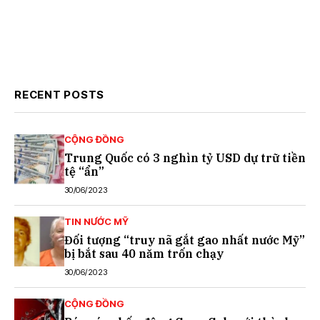
RECENT POSTS
CỘNG ĐỒNG
Trung Quốc có 3 nghìn tỷ USD dự trữ tiền
tệ “ẩn”
30/06/2023
TIN NƯỚC MỸ
Đối tượng “truy nã gắt gao nhất nước Mỹ”
bị bắt sau 40 năm trốn chạy
30/06/2023
CỘNG ĐỒNG