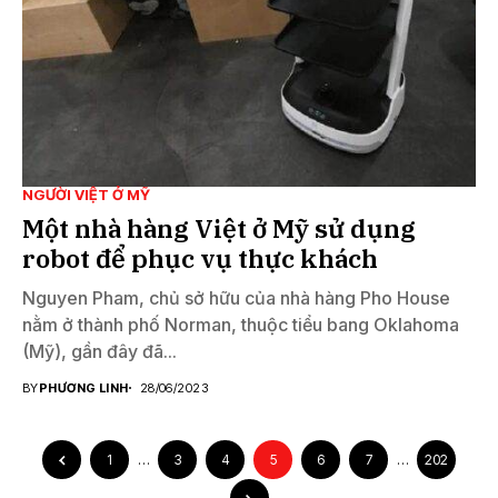
NGƯỜI VIỆT Ở MỸ
Một nhà hàng Việt ở Mỹ sử dụng
robot để phục vụ thực khách
Nguyen Pham, chủ sở hữu của nhà hàng Pho House
nằm ở thành phố Norman, thuộc tiểu bang Oklahoma
(Mỹ), gần đây đã...
BY
PHƯƠNG LINH
28/06/2023
1
…
3
4
5
6
7
…
202