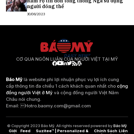
Rầm rộ tin đồn tổng thống Nga sử dụng
người đóng thế
30/06/2023
CƠ QUA NGÔN LUẬN CỦA NGƯỜI VIỆT TẠI MỸ
Báo Mỹ
là website phi lợi nhuận phục vụ lợi ích cung
cấp thông tin đa chiều 1 cách khách quan nhất cho
cộng
đồng người Việt ở Mỹ
và cộng đồng người Việt Năm
Châu nói chung.
Email: 
Hotro.baomy.com@gmail.com
© Copyright 2023 Báo Mỹ. All rights reserved powered by
Báo Mỹ
Giới
Feed
Suzitee™ | Personalized &
Chính Sách
Liên