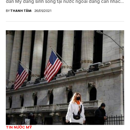
dân Mỹ đang sinh sống tại nước ngoài đang cân nhắc...
BY
THANH TÂM
26/05/2021
TIN NƯỚC MỸ