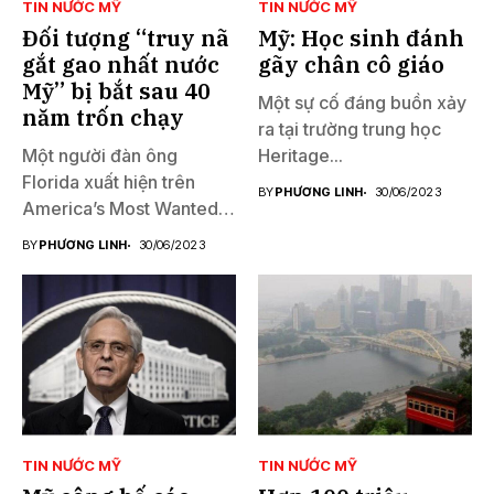
TIN NƯỚC MỸ
TIN NƯỚC MỸ
Đối tượng “truy nã
Mỹ: Học sinh đánh
gắt gao nhất nước
gãy chân cô giáo
Mỹ” bị bắt sau 40
Một sự cố đáng buồn xảy
năm trốn chạy
ra tại trường trung học
Một người đàn ông
Heritage...
Florida xuất hiện trên
BY
PHƯƠNG LINH
30/06/2023
America’s Most Wanted
đã...
BY
PHƯƠNG LINH
30/06/2023
TIN NƯỚC MỸ
TIN NƯỚC MỸ