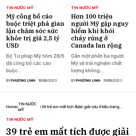
TIN NƯỚC MỸ
TIN NƯỚC MỸ
Mỹ công bố cáo
Hơn 100 triệu
buộc triệt phá gian
người Mỹ gặp nguy
lận chăm sóc sức
hiểm khi khói
khỏe trị giá 2,5 tỷ
cháy rừng ở
USD
Canada lan rộng
Bộ Tư pháp Mỹ hôm 28/6
Gần một phần ba người
đã công bố các cáo
Mỹ sẽ trải nghiệm chất
buộc...
lượng không...
BY
PHƯƠNG LINH
30/06/2023
BY
PHƯƠNG LINH
29/06/2023
TIN NƯỚC
Home
39 trẻ em mất tích được giải cứu ở tiểu bang
MỸ
Georgia, Mỹ
TIN NƯỚC MỸ
39 trẻ em mất tích được giải