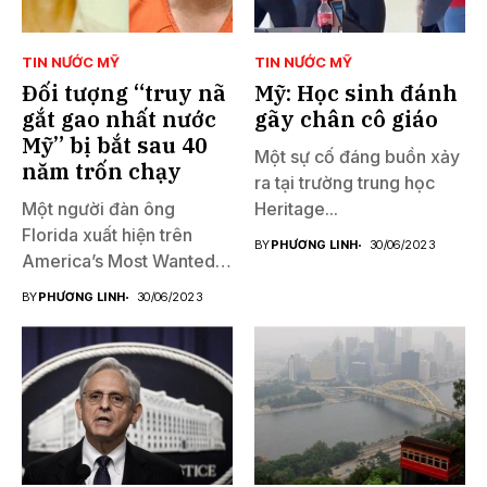
TIN NƯỚC MỸ
TIN NƯỚC MỸ
Đối tượng “truy nã
Mỹ: Học sinh đánh
gắt gao nhất nước
gãy chân cô giáo
Mỹ” bị bắt sau 40
Một sự cố đáng buồn xảy
năm trốn chạy
ra tại trường trung học
Một người đàn ông
Heritage...
Florida xuất hiện trên
BY
PHƯƠNG LINH
30/06/2023
America’s Most Wanted
đã...
BY
PHƯƠNG LINH
30/06/2023