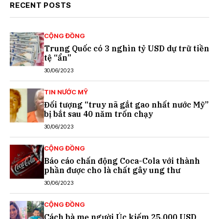
RECENT POSTS
CỘNG ĐỒNG
Trung Quốc có 3 nghìn tỷ USD dự trữ tiền
tệ “ẩn”
30/06/2023
TIN NƯỚC MỸ
Đối tượng “truy nã gắt gao nhất nước Mỹ”
bị bắt sau 40 năm trốn chạy
30/06/2023
CỘNG ĐỒNG
Báo cáo chấn động Coca-Cola với thành
phần được cho là chất gây ung thư
30/06/2023
CỘNG ĐỒNG
Cách bà mẹ người Úc kiếm 25.000 USD