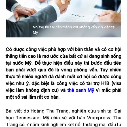
Những lỗi sai cần tránh khi phỏng vấn xin việc tại
Mỹ
Có được công việc phù hợp với bản thân và có cơ hội
thăng tiến cao là mơ ước của bất cứ ai đang sinh sống
tại nước Mỹ. Để thực hiện điều này thì bước đầu tiên
bạn phải vượt qua đó là vòng phỏng vấn. Tuy nhiên
thực tế nhiều người đã đánh mất cơ hội có được công
việc như ý, đặc biệt là công việc có tài trợ H1B (visa
việc làm không định cư) và
thẻ xanh Mỹ
vì mắc phải
một số sai lầm rất cơ bản.
Bài viết do Hoàng Thu Trang, nghiên cứu sinh tại Đại
học Tennessee, Mỹ chia sẻ với báo Vnexpress. Thu
Trang có 7 năm kinh nghiệm kết nối thương mại đầu tư