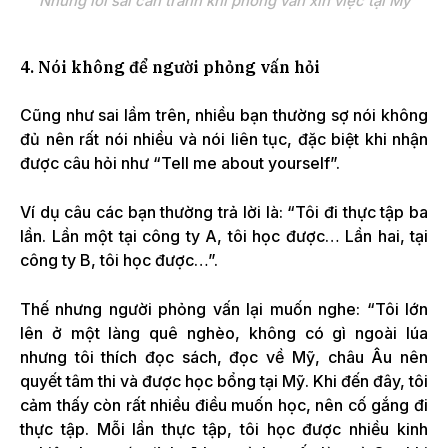
Những lỗi sai cần tránh khi phỏng vấn xin việc tại Mỹ
4. Nói không để người phỏng vấn hỏi
Cũng như sai lầm trên, nhiều bạn thường sợ nói không
đủ nên rất nói nhiều và nói liên tục, đặc biệt khi nhận
được câu hỏi như “Tell me about yourself”.
Ví dụ câu các bạn thường trả lời là: “Tôi đi thực tập ba
lần. Lần một tại công ty A, tôi học được… Lần hai, tại
công ty B, tôi học được…”.
Thế nhưng người phỏng vấn lại muốn nghe: “Tôi lớn
lên ở một làng quê nghèo, không có gì ngoài lúa
nhưng tôi thích đọc sách, đọc về Mỹ, châu Âu nên
quyết tâm thi và được học bổng tại Mỹ. Khi đến đây, tôi
cảm thấy còn rất nhiều điều muốn học, nên cố gắng đi
thực tập. Mỗi lần thực tập, tôi học được nhiều kinh