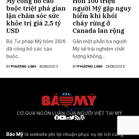
Mỹ công bố cáo
Hơn 100 triệu
buộc triệt phá gian
người Mỹ gặp nguy
lận chăm sóc sức
hiểm khi khói
khỏe trị giá 2,5 tỷ
cháy rừng ở
USD
Canada lan rộng
Bộ Tư pháp Mỹ hôm 28/6
Gần một phần ba người
đã công bố các cáo
Mỹ sẽ trải nghiệm chất
buộc...
lượng không...
BY
PHƯƠNG LINH
30/06/2023
BY
PHƯƠNG LINH
29/06/2023
CƠ QUA NGÔN LUẬN CỦA NGƯỜI VIỆT TẠI MỸ
Báo Mỹ
là website phi lợi nhuận phục vụ lợi ích cung