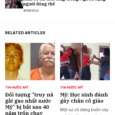
người đóng thế
30/06/2023
RELATED ARTICLES
TIN NƯỚC MỸ
TIN NƯỚC MỸ
Đối tượng “truy nã
Mỹ: Học sinh đánh
gắt gao nhất nước
gãy chân cô giáo
Mỹ” bị bắt sau 40
Một sự cố đáng buồn xảy
năm trốn chạy