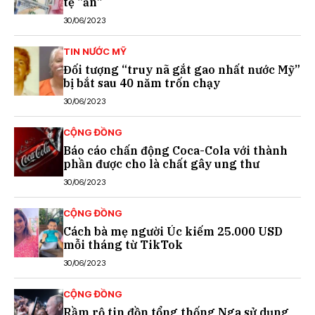
tệ “ẩn”
30/06/2023
TIN NƯỚC MỸ
Đối tượng “truy nã gắt gao nhất nước Mỹ”
bị bắt sau 40 năm trốn chạy
30/06/2023
CỘNG ĐỒNG
Báo cáo chấn động Coca-Cola với thành
phần được cho là chất gây ung thư
30/06/2023
CỘNG ĐỒNG
Cách bà mẹ người Úc kiếm 25.000 USD
mỗi tháng từ TikTok
30/06/2023
CỘNG ĐỒNG
Rầm rộ tin đồn tổng thống Nga sử dụng