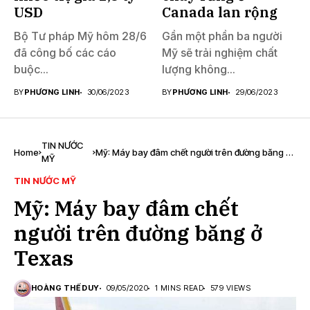
USD
Canada lan rộng
Bộ Tư pháp Mỹ hôm 28/6
Gần một phần ba người
đã công bố các cáo
Mỹ sẽ trải nghiệm chất
buộc...
lượng không...
BY
PHƯƠNG LINH
30/06/2023
BY
PHƯƠNG LINH
29/06/2023
TIN NƯỚC
Home
Mỹ: Máy bay đâm chết người trên đường băng ở
MỸ
Texas
TIN NƯỚC MỸ
Mỹ: Máy bay đâm chết
người trên đường băng ở
Texas
HOÀNG THẾ DUY
09/05/2020
1 MINS READ
579 VIEWS