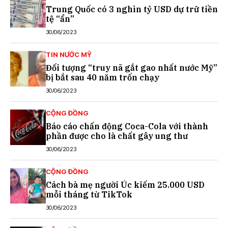
Trung Quốc có 3 nghìn tỷ USD dự trữ tiền
tệ “ẩn”
30/06/2023
TIN NƯỚC MỸ
Đối tượng “truy nã gắt gao nhất nước Mỹ”
bị bắt sau 40 năm trốn chạy
30/06/2023
CỘNG ĐỒNG
Báo cáo chấn động Coca-Cola với thành
phần được cho là chất gây ung thư
30/06/2023
CỘNG ĐỒNG
Cách bà mẹ người Úc kiếm 25.000 USD
mỗi tháng từ TikTok
30/06/2023