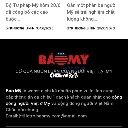
Bộ Tư pháp Mỹ hôm 28/6
Gần một phần ba người
đã công bố các cáo
Mỹ sẽ trải nghiệm chất
buộc...
lượng không...
BY
PHƯƠNG LINH
30/06/2023
BY
PHƯƠNG LINH
29/06/2023
CƠ QUA NGÔN LUẬN CỦA NGƯỜI VIỆT TẠI MỸ
Báo Mỹ
là website phi lợi nhuận phục vụ lợi ích cung
cấp thông tin đa chiều 1 cách khách quan nhất cho
cộng
đồng người Việt ở Mỹ
và cộng đồng người Việt Năm
Châu nói chung.
Email: 
Hotro.baomy.com@gmail.com