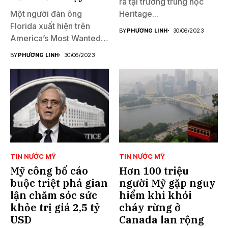
ra tại trường trung học
Một người đàn ông
Heritage...
Florida xuất hiện trên
BY
PHƯƠNG LINH
30/06/2023
America’s Most Wanted
đã...
BY
PHƯƠNG LINH
30/06/2023
TIN NƯỚC MỸ
TIN NƯỚC MỸ
Mỹ công bố cáo
Hơn 100 triệu
buộc triệt phá gian
người Mỹ gặp nguy
lận chăm sóc sức
hiểm khi khói
khỏe trị giá 2,5 tỷ
cháy rừng ở
USD
Canada lan rộng