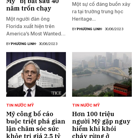
Mỹ” bị bắt sau 40
Một sự cố đáng buồn xảy
năm trốn chạy
ra tại trường trung học
Một người đàn ông
Heritage...
Florida xuất hiện trên
BY
PHƯƠNG LINH
30/06/2023
America’s Most Wanted
đã...
BY
PHƯƠNG LINH
30/06/2023
TIN NƯỚC MỸ
TIN NƯỚC MỸ
Mỹ công bố cáo
Hơn 100 triệu
buộc triệt phá gian
người Mỹ gặp nguy
lận chăm sóc sức
hiểm khi khói
khỏe trị giá 2,5 tỷ
cháy rừng ở