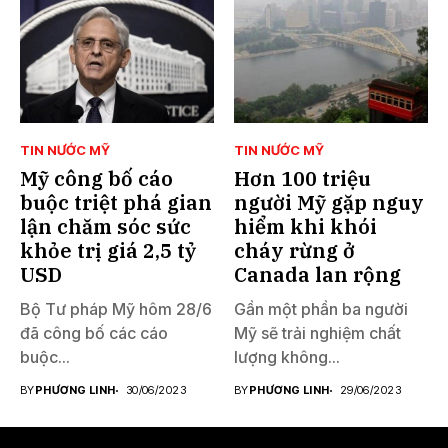
TIN NƯỚC MỸ
TIN NƯỚC MỸ
Mỹ công bố cáo
Hơn 100 triệu
buộc triệt phá gian
người Mỹ gặp nguy
lận chăm sóc sức
hiểm khi khói
khỏe trị giá 2,5 tỷ
cháy rừng ở
USD
Canada lan rộng
Bộ Tư pháp Mỹ hôm 28/6
Gần một phần ba người
đã công bố các cáo
Mỹ sẽ trải nghiệm chất
buộc...
lượng không...
BY
PHƯƠNG LINH
30/06/2023
BY
PHƯƠNG LINH
29/06/2023