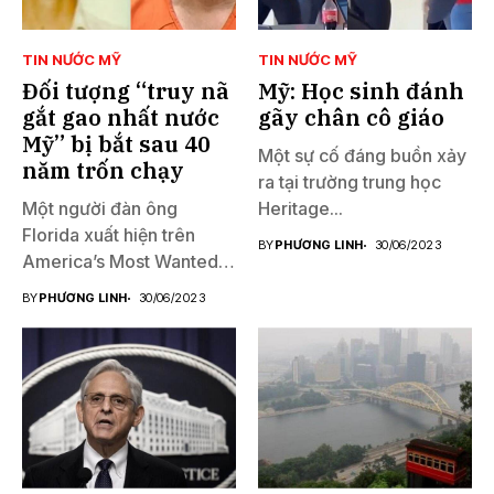
TIN NƯỚC MỸ
TIN NƯỚC MỸ
Đối tượng “truy nã
Mỹ: Học sinh đánh
gắt gao nhất nước
gãy chân cô giáo
Mỹ” bị bắt sau 40
Một sự cố đáng buồn xảy
năm trốn chạy
ra tại trường trung học
Một người đàn ông
Heritage...
Florida xuất hiện trên
BY
PHƯƠNG LINH
30/06/2023
America’s Most Wanted
đã...
BY
PHƯƠNG LINH
30/06/2023