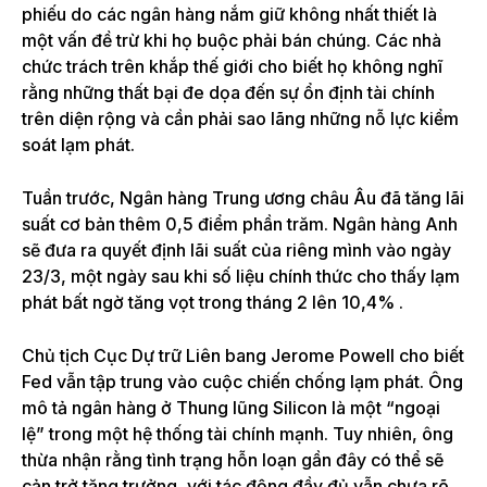
phiếu do các ngân hàng nắm giữ không nhất thiết là
một vấn đề trừ khi họ buộc phải bán chúng. Các nhà
chức trách trên khắp thế giới cho biết họ không nghĩ
rằng những thất bại đe dọa đến sự ổn định tài chính
trên diện rộng và cần phải sao lãng những nỗ lực kiểm
soát lạm phát.
Tuần trước, Ngân hàng Trung ương châu Âu đã tăng lãi
suất cơ bản thêm 0,5 điểm phần trăm. Ngân hàng Anh
sẽ đưa ra quyết định lãi suất của riêng mình vào ngày
23/3, một ngày sau khi số liệu chính thức cho thấy lạm
phát bất ngờ tăng vọt trong tháng 2 lên 10,4% .
Chủ tịch Cục Dự trữ Liên bang Jerome Powell cho biết
Fed vẫn tập trung vào cuộc chiến chống lạm phát. Ông
mô tả ngân hàng ở Thung lũng Silicon là một “ngoại
lệ” trong một hệ thống tài chính mạnh. Tuy nhiên, ông
thừa nhận rằng tình trạng hỗn loạn gần đây có thể sẽ
cản trở tăng trưởng, với tác động đầy đủ vẫn chưa rõ