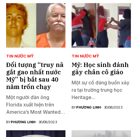
TIN NƯỚC MỸ
TIN NƯỚC MỸ
Đối tượng “truy nã
Mỹ: Học sinh đánh
gắt gao nhất nước
gãy chân cô giáo
Mỹ” bị bắt sau 40
Một sự cố đáng buồn xảy
năm trốn chạy
ra tại trường trung học
Một người đàn ông
Heritage...
Florida xuất hiện trên
BY
PHƯƠNG LINH
30/06/2023
America’s Most Wanted
đã...
BY
PHƯƠNG LINH
30/06/2023