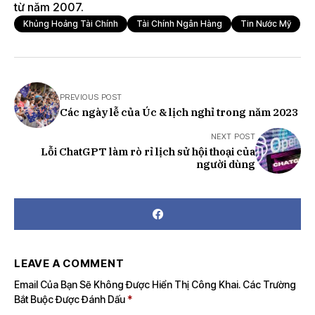
từ năm 2007.
Khủng Hoảng Tài Chính
Tài Chính Ngân Hàng
Tin Nước Mỹ
PREVIOUS POST
Các ngày lễ của Úc & lịch nghỉ trong năm 2023
NEXT POST
Lỗi ChatGPT làm rò rỉ lịch sử hội thoại của
người dùng
LEAVE A COMMENT
Email Của Bạn Sẽ Không Được Hiển Thị Công Khai.
Các Trường
Bắt Buộc Được Đánh Dấu
*