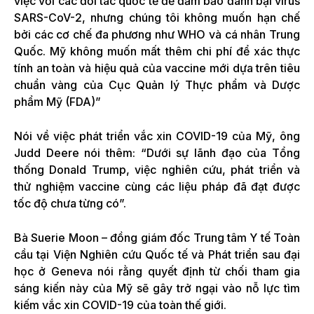
việc với các đối tác quốc tế để đảm bảo đánh bại virus
SARS-CoV-2, nhưng chúng tôi không muốn hạn chế
bởi các cơ chế đa phương như WHO và cá nhân Trung
Quốc. Mỹ không muốn mất thêm chi phí để xác thực
tính an toàn và hiệu quả của vaccine mới dựa trên tiêu
chuẩn vàng của Cục Quản lý Thực phẩm và Dược
phẩm Mỹ (FDA)”
Nói về việc phát triển vắc xin COVID-19 của Mỹ, ông
Judd Deere nói thêm: “Dưới sự lãnh đạo của Tổng
thống Donald Trump, việc nghiên cứu, phát triển và
thử nghiệm vaccine cùng các liệu pháp đã đạt được
tốc độ chưa từng có”.
Bà Suerie Moon – đồng giám đốc Trung tâm Y tế Toàn
cầu tại Viện Nghiên cứu Quốc tế và Phát triển sau đại
học ở Geneva nói rằng quyết định từ chối tham gia
sáng kiến này của Mỹ sẽ gây trở ngại vào nỗ lực tìm
kiếm vắc xin COVID-19 của toàn thế giới.