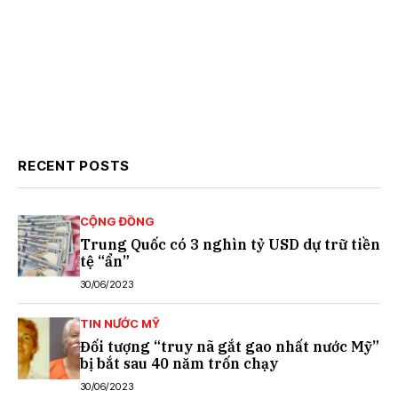
RECENT POSTS
CỘNG ĐỒNG
Trung Quốc có 3 nghìn tỷ USD dự trữ tiền
tệ “ẩn”
30/06/2023
TIN NƯỚC MỸ
Đối tượng “truy nã gắt gao nhất nước Mỹ”
bị bắt sau 40 năm trốn chạy
30/06/2023