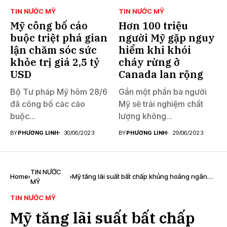
TIN NƯỚC MỸ
TIN NƯỚC MỸ
Mỹ công bố cáo
Hơn 100 triệu
buộc triệt phá gian
người Mỹ gặp nguy
lận chăm sóc sức
hiểm khi khói
khỏe trị giá 2,5 tỷ
cháy rừng ở
USD
Canada lan rộng
Bộ Tư pháp Mỹ hôm 28/6
Gần một phần ba người
đã công bố các cáo
Mỹ sẽ trải nghiệm chất
buộc...
lượng không...
BY
PHƯƠNG LINH
30/06/2023
BY
PHƯƠNG LINH
29/06/2023
TIN NƯỚC
Home
Mỹ tăng lãi suất bất chấp khủng hoảng ngân
MỸ
hàng
TIN NƯỚC MỸ
Mỹ tăng lãi suất bất chấp