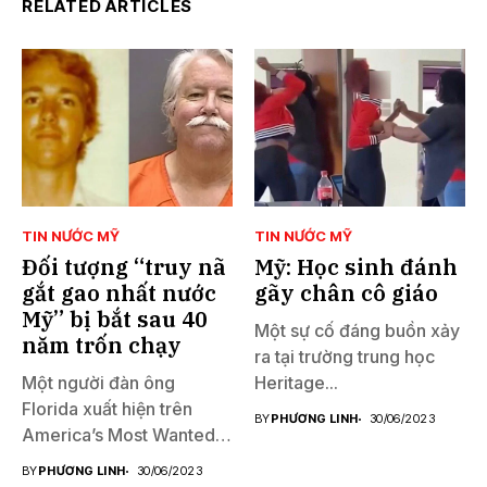
RELATED ARTICLES
TIN NƯỚC MỸ
TIN NƯỚC MỸ
Đối tượng “truy nã
Mỹ: Học sinh đánh
gắt gao nhất nước
gãy chân cô giáo
Mỹ” bị bắt sau 40
Một sự cố đáng buồn xảy
năm trốn chạy
ra tại trường trung học
Một người đàn ông
Heritage...
Florida xuất hiện trên
BY
PHƯƠNG LINH
30/06/2023
America’s Most Wanted
đã...
BY
PHƯƠNG LINH
30/06/2023