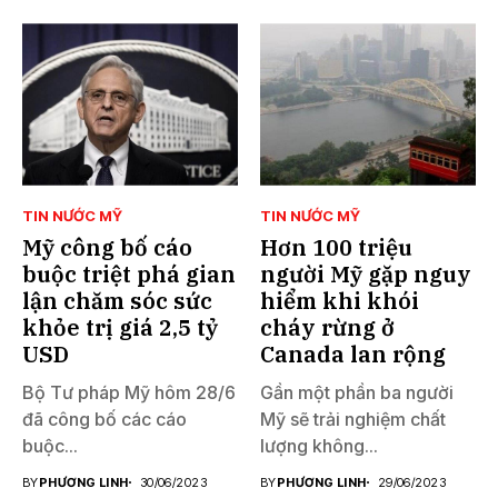
TIN NƯỚC MỸ
TIN NƯỚC MỸ
Mỹ công bố cáo
Hơn 100 triệu
buộc triệt phá gian
người Mỹ gặp nguy
lận chăm sóc sức
hiểm khi khói
khỏe trị giá 2,5 tỷ
cháy rừng ở
USD
Canada lan rộng
Bộ Tư pháp Mỹ hôm 28/6
Gần một phần ba người
đã công bố các cáo
Mỹ sẽ trải nghiệm chất
buộc...
lượng không...
BY
PHƯƠNG LINH
30/06/2023
BY
PHƯƠNG LINH
29/06/2023