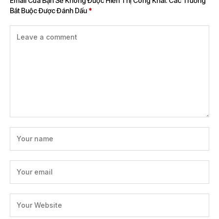
Email Của Bạn Sẽ Không Được Hiển Thị Công Khai.
Các Trường
Bắt Buộc Được Đánh Dấu
*