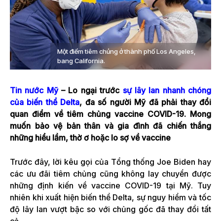
Một điểm tiêm chủng ở thành phố Los Angeles,
bang California.
Tin nước Mỹ
– Lo ngại trước
sự lây lan nhanh chóng
của biến thể Delta
, đa số người Mỹ đã phải thay đổi
quan điểm về tiêm chủng vaccine COVID-19. Mong
muốn bảo vệ bản thân và gia đình đã chiến thắng
những hiểu lầm, thờ ơ hoặc lo sợ về vaccine
Trước đây, lời kêu gọi của Tổng thống Joe Biden hay
các ưu đãi tiêm chủng cũng không lay chuyển được
những định kiến về vaccine COVID-19 tại Mỹ. Tuy
nhiên khi xuất hiện biến thể Delta, sự nguy hiểm và tốc
độ lây lan vượt bậc so với chủng gốc đã thay đổi tất