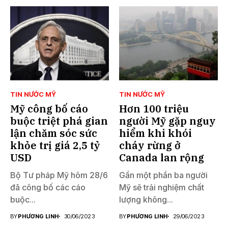
TIN NƯỚC MỸ
TIN NƯỚC MỸ
Mỹ công bố cáo
Hơn 100 triệu
buộc triệt phá gian
người Mỹ gặp nguy
lận chăm sóc sức
hiểm khi khói
khỏe trị giá 2,5 tỷ
cháy rừng ở
USD
Canada lan rộng
Bộ Tư pháp Mỹ hôm 28/6
Gần một phần ba người
đã công bố các cáo
Mỹ sẽ trải nghiệm chất
buộc...
lượng không...
BY
PHƯƠNG LINH
30/06/2023
BY
PHƯƠNG LINH
29/06/2023