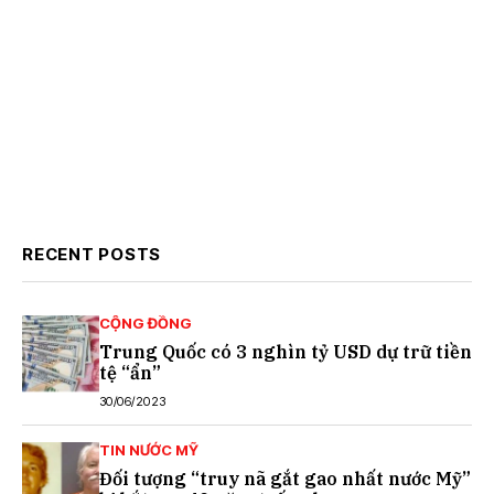
RECENT POSTS
CỘNG ĐỒNG
Trung Quốc có 3 nghìn tỷ USD dự trữ tiền
tệ “ẩn”
30/06/2023
TIN NƯỚC MỸ
Đối tượng “truy nã gắt gao nhất nước Mỹ”