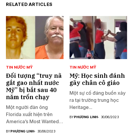
RELATED ARTICLES
TIN NƯỚC MỸ
TIN NƯỚC MỸ
Đối tượng “truy nã
Mỹ: Học sinh đánh
gắt gao nhất nước
gãy chân cô giáo
Mỹ” bị bắt sau 40
Một sự cố đáng buồn xảy
năm trốn chạy
ra tại trường trung học
Một người đàn ông
Heritage...
Florida xuất hiện trên
BY
PHƯƠNG LINH
30/06/2023
America’s Most Wanted
đã...
BY
PHƯƠNG LINH
30/06/2023