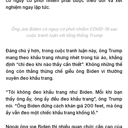
có nguy cơ phơi nhiễm phải được theo dõi và xét
nghiệm ngay lập tức.
Ông Joe Biden có nguy cơ phơi nhiễm COVID-19 sau
cuộc tranh luận với tổng thống Trump
Đáng chú ý hơn, trong cuộc tranh luận này, ông Trump
mang theo khẩu trang nhưng nhét trong túi áo, khẳng
định “chỉ đeo khi nào thấy cần thiết”. Không những thế
ông còn thẳng thừng chế giễu ông Biden vì thường
xuyên đeo khẩu trang.
“Tôi không đeo khẩu trang như Biden. Mỗi khi bạn
thấy ông ấy, ông ấy đều đeo khẩu trang”, ông Trump
nói. “Ông Biden đứng cách khán giả 200 feet, mà ông
ấy vẫn đeo một chiếc khẩu trang khổng lồ.”
Ngoài ông joe Biden thì nhiều quan chức cấp cao của