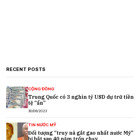
RECENT POSTS
CỘNG ĐỒNG
Trung Quốc có 3 nghìn tỷ USD dự trữ tiền
tệ “ẩn”
30/06/2023
TIN NƯỚC MỸ
Đối tượng “truy nã gắt gao nhất nước Mỹ”
bị bắt sau 40 năm trốn chạy