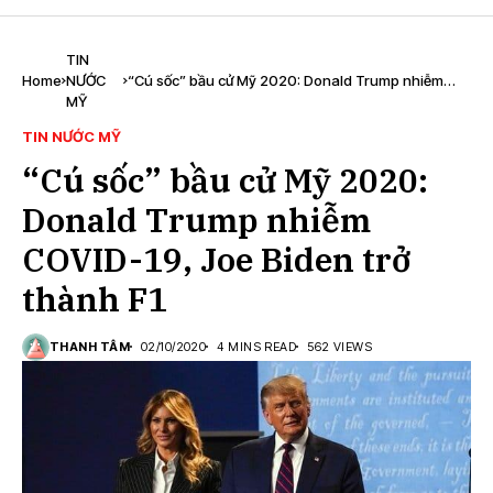
TIN
Home
NƯỚC
“Cú sốc” bầu cử Mỹ 2020: Donald Trump nhiễm
MỸ
COVID-19, Joe Biden trở thành F1
TIN NƯỚC MỸ
“Cú sốc” bầu cử Mỹ 2020:
Donald Trump nhiễm
COVID-19, Joe Biden trở
thành F1
THANH TÂM
02/10/2020
4 MINS READ
562 VIEWS