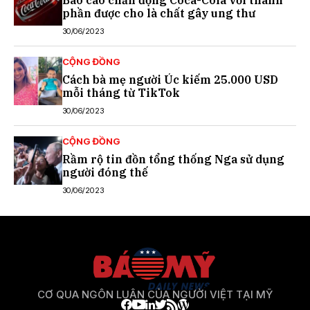
phần được cho là chất gây ung thư
30/06/2023
CỘNG ĐỒNG
Cách bà mẹ người Úc kiếm 25.000 USD
mỗi tháng từ TikTok
30/06/2023
CỘNG ĐỒNG
Rầm rộ tin đồn tổng thống Nga sử dụng
người đóng thế
30/06/2023
CƠ QUA NGÔN LUẬN CỦA NGƯỜI VIỆT TẠI MỸ