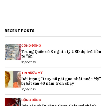
RECENT POSTS
CỘNG ĐỒNG
Trung Quốc có 3 nghìn tỷ USD dự trữ tiền
tệ “ẩn”
30/06/2023
TIN NƯỚC MỸ
Đối tượng “truy nã gắt gao nhất nước Mỹ”
bị bắt sau 40 năm trốn chạy
30/06/2023
CỘNG ĐỒNG
Báo cáo chấn động Coca-Cola với thành